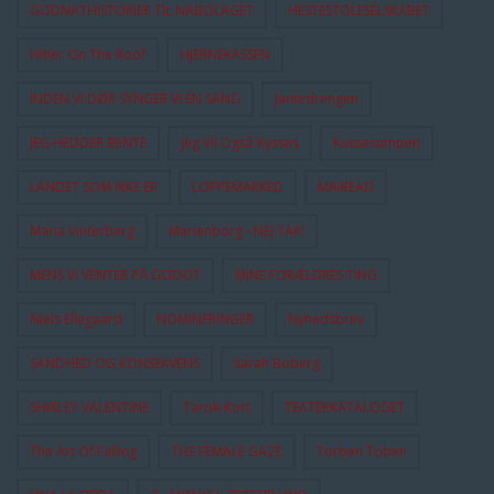
GODNATHISTORIER TIL NABOLAGET
HESTESTOLESELSKABET
Hitler On The Roof
HJERNEKASSEN
INDEN VI DØR SYNGER VI EN SANG
Jantedrengen
JEG HEDDER BENTE
Jeg Vil Også Kysses
Kussesumpen
LANDET SOM IKKE ER
LOPPEMARKED
MAIREAD
Maria Vinterberg
Marienborg - NEJ TAK!
MENS VI VENTER PÅ GODOT
MINE FORÆLDRES TING
Niels Ellegaard
NOMINERINGER
Nyhedsbrev
SANDHED OG KONSEKVENS
Sarah Boberg
SHIRLEY VALENTINE
Tarok-Kort
TEATERKATALOGET
The Art Of Falling
THE FEMALE GAZE
Torben Toben