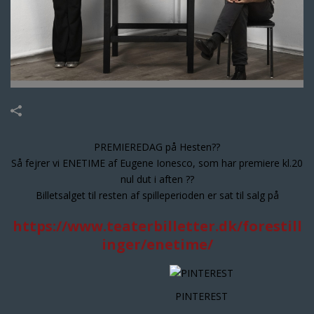
PREMIEREDAG på Hesten
?
?
Så fejrer vi ENETIME af Eugene Ionesco, som har premiere kl.20
nul dut i aften
?
?
Billetsalget til resten af spilleperioden er sat til salg på
https://www.teaterbilletter.dk/forestill
inger/enetime/
PINTEREST