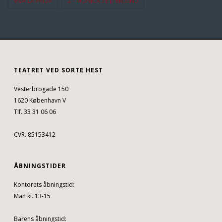
VIVA LA FRIDA
Z - MONICA ZETTERLUND
TEATRET VED SORTE HEST
Vesterbrogade 150
1620 København V
Tlf. 33 31 06 06
CVR. 85153412
ÅBNINGSTIDER
Kontorets åbningstid:
Man kl. 13-15
Barens åbningstid: