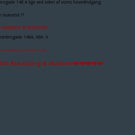
rbrogade 148 A lige ved siden af vores hovedindgang.
 teatertid ??
LAABJERG & MADSEN
terbrogade 148A, Kbh. V.
ww.blaabjergmadsen.dk
ldt Blaabjerg & Madsen❤️❤️❤️❤️❤️