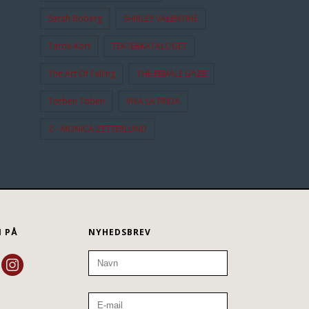
Sarah Boberg
SHIRLEY VALENTINE
Tarok-Kort
TEATERKATALOGET
The Art Of Falling
THE FEMALE GAZE
Torben Toben
VIVA LA FRIDA
Z - MONICA ZETTERLUND
N PÅ
NYHEDSBREV