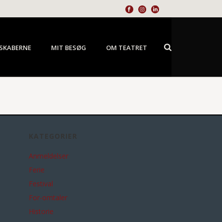
SKABERNE
MIT BESØG
OM TEATRET
KATEGORIER
Anmeldelser
Ferie
Festival
For-omtaler
Historie