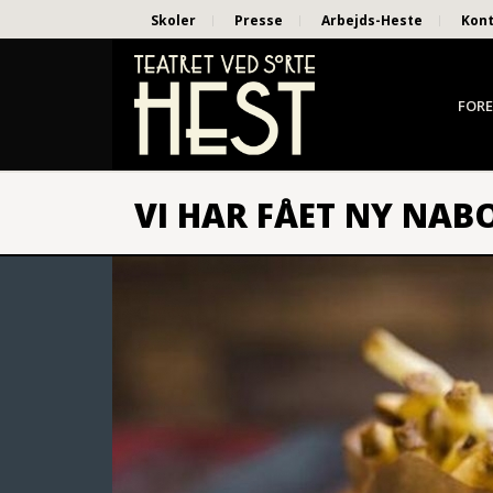
Skoler
Presse
Arbejds-Heste
Kon
FORE
VI HAR FÅET NY NABO