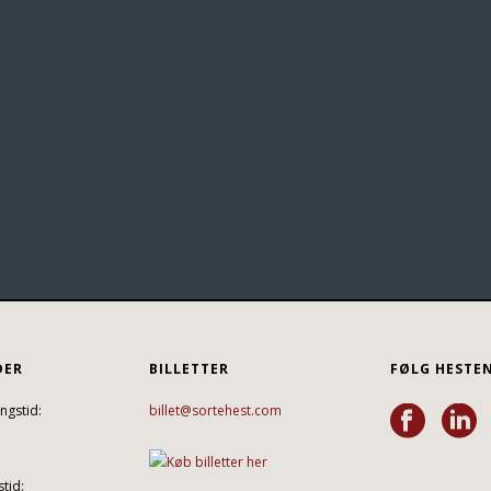
DER
BILLETTER
FØLG HESTE
ngstid:
billet@sortehest.com
tid: