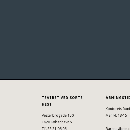
TEATRET VED SORTE
ÅBNINGSTI
HEST
Kontorets åbni
Vesterbrogade 150
Man kl. 13-15
1620 København V
Tlf. 33 31 06 06
Barens åbnings