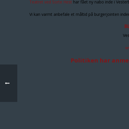
Teatret ved Sorte Hest
har fået ny nabo inde i Veste
Vi kan varmt anbefale et måltid på burgerjointen inden
B
Ves
w
Politiken har anme