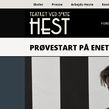
Skoler
Presse
Arbejds-Heste
Kon
FORE
PRØVESTART PÅ ENETI