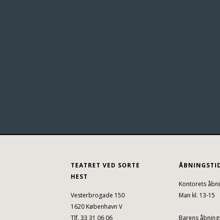
TEATRET VED SORTE
ÅBNINGSTI
HEST
Kontorets åbni
Vesterbrogade 150
Man kl. 13-15
1620 København V
Tlf. 33 31 06 06
Barens åbnings