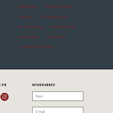
Sarah Boberg
SHIRLEY VALENTINE
Tarok-Kort
TEATERKATALOGET
The Art Of Falling
THE FEMALE GAZE
Torben Toben
VIVA LA FRIDA
Z - MONICA ZETTERLUND
N PÅ
NYHEDSBREV