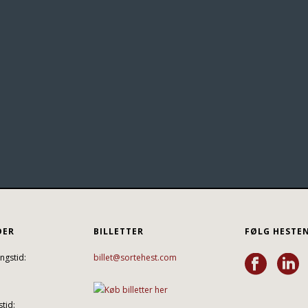
DER
BILLETTER
FØLG HESTE
ngstid:
billet@sortehest.com
tid: