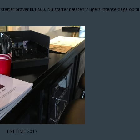
 starter prøver kl.12.00. Nu starter næsten 7 ugers intense dage op til
ENETIME 2017