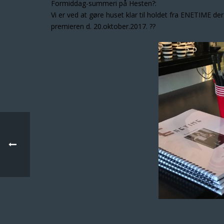
Formiddag-summeri på Hesten
?
:
Vi er ved at gøre huset klar til holdet fra ENETIME der
premieren d. 20.oktober.2017.
?
?