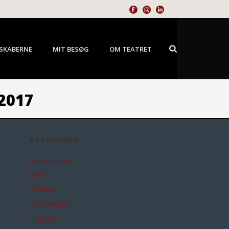
SKABERNE
MIT BESØG
OM TEATRET
2017
KATEGORIER
Anmeldelser
Ferie
Festival
For-omtaler
Historie