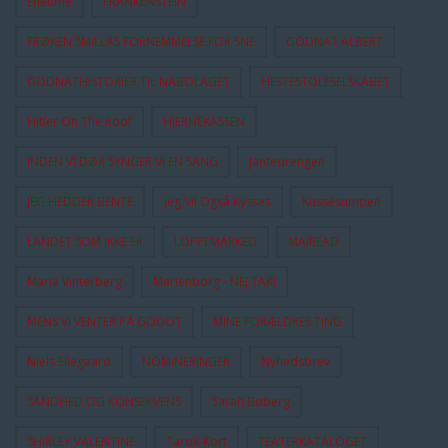
Enetime
FRANKENSTEIN
FRØKEN SMILLAS FORNEMMELSE FOR SNE
GODNAT ALBERT
GODNATHISTORIER TIL NABOLAGET
HESTESTOLESELSKABET
Hitler On The Roof
HJERNEKASSEN
INDEN VI DØR SYNGER VI EN SANG
Jantedrengen
JEG HEDDER BENTE
Jeg Vil Også Kysses
Kussesumpen
LANDET SOM IKKE ER
LOPPEMARKED
MAIREAD
Maria Vinterberg
Marienborg - NEJ TAK!
MENS VI VENTER PÅ GODOT
MINE FORÆLDRES TING
Niels Ellegaard
NOMINERINGER
Nyhedsbrev
SANDHED OG KONSEKVENS
Sarah Boberg
SHIRLEY VALENTINE
Tarok-Kort
TEATERKATALOGET