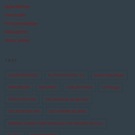
Nyhedsbreve
Personalet
Pressemeddelser
Selskaberne
Vores Venner
TAGS
ALTING ER NOGET
ALTING ER NOGET 2.0
Anette Støvelbæk
ANKOMSTEN
BEAUVOIR
CORONA-VIRUS
CPH Stage
DANCE WITH ME
Den Skaldede Sangerinde
DET ER SÅ DET NYE
DET FILMISKE SELSKAB
EDWARD ALBEES HVEM ER BANGE FOR VIRGINIA WOOLF?