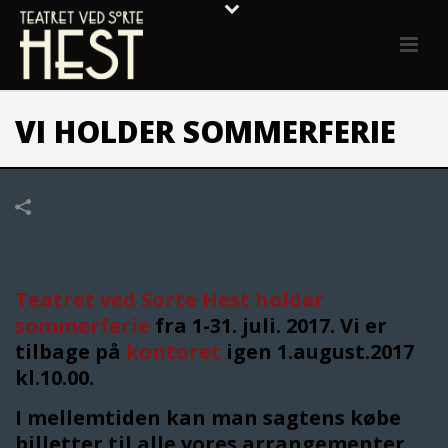
VI HOLDER SOMMERFERIE
Teatret ved Sorte Hest holder
sommerferie
fra 1-31. juli. 2017. Vi er
tilbage på
kontoret
igen 1.august.2017
kl.10.00.
I mellemtiden kan man sagtens købe
billetter til alle vores arrangementer