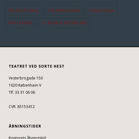
The Art Of Falling
THE FEMALE GAZE
Torben Toben
VIVA LA FRIDA
Z - MONICA ZETTERLUND
TEATRET VED SORTE HEST
Vesterbrogade 150
1620 København V
Tlf. 33 31 06 06
CVR. 85153412
ÅBNINGSTIDER
Kontorets åbningstid: