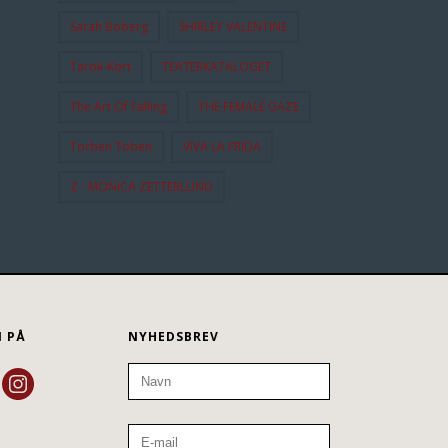
Sarah Boberg
SHIRLEY VALENTINE
Tarok-Kort
TEATERKATALOGET
The Art Of Falling
THE FEMALE GAZE
Torben Toben
VIVA LA FRIDA
Z - MONICA ZETTERLUND
N PÅ
NYHEDSBREV