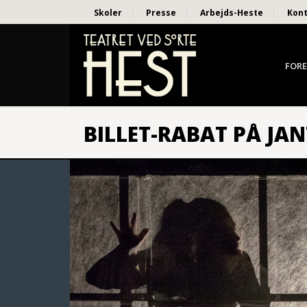
Skoler
Presse
Arbejds-Heste
Kon
FORE
BILLET-RABAT PÅ JA