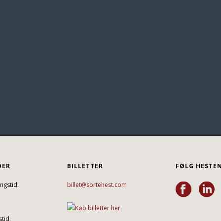
DER
BILLETTER
FØLG HESTE
ngstid:
billet@sortehest.com
tid: