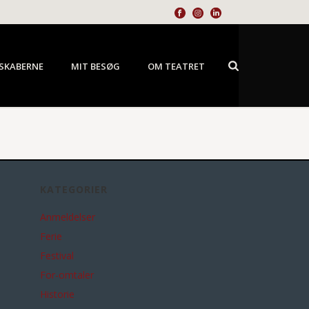
SKABERNE
MIT BESØG
OM TEATRET
KATEGORIER
Anmeldelser
Ferie
Festival
For-omtaler
Historie