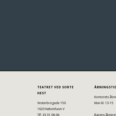
TEATRET VED SORTE
ÅBNINGSTI
HEST
Kontorets åbni
Vesterbrogade 150
Man kl. 13-15
1620 København V
Tlf. 33 31 06 06
Barens åbnings