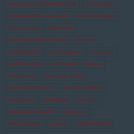
FRØKEN SMILLAS FORNEMMELSE FOR SNE
GODNAT ALBERT
GODNATHISTORIER TIL NABOLAGET
HESTESTOLESELSKABET
Hitler On The Roof
HJERNEKASSEN
INDEN VI DØR SYNGER VI EN SANG
Jantedrengen
JEG HEDDER BENTE
Jeg Vil Også Kysses
Kussesumpen
LANDET SOM IKKE ER
LOPPEMARKED
MAIREAD
Maria Vinterberg
Marienborg - NEJ TAK!
MENS VI VENTER PÅ GODOT
MINE FORÆLDRES TING
Niels Ellegaard
NOMINERINGER
Nyhedsbrev
SANDHED OG KONSEKVENS
Sarah Boberg
SHIRLEY VALENTINE
Tarok-Kort
TEATERKATALOGET