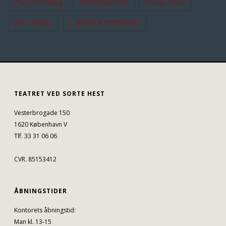
The Art Of Falling
THE FEMALE GAZE
Torben Toben
VIVA LA FRIDA
Z - MONICA ZETTERLUND
TEATRET VED SORTE HEST
Vesterbrogade 150
1620 København V
Tlf. 33 31 06 06
CVR. 85153412
ÅBNINGSTIDER
Kontorets åbningstid:
Man kl. 13-15