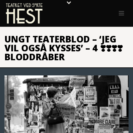
UNGT TEATERBLOD – ‘JEG
VIL OGSÅ KYSSES’ – 4 ❣️❣️❣️❣️
BLODDRÅBER