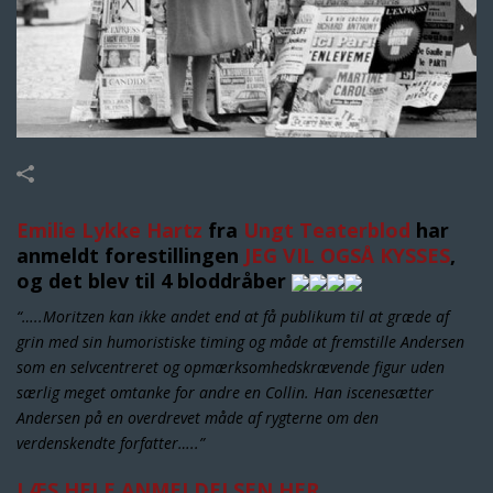
Emilie Lykke Hartz
fra
Ungt Teaterblod
har
anmeldt forestillingen
JEG VIL OGSÅ KYSSES
,
og det blev til 4 bloddråber
“…..Moritzen kan ikke andet end at få publikum til at græde af
grin med sin humoristiske timing og måde at fremstille Andersen
som en selvcentreret og opmærksomhedskrævende figur uden
særlig meget omtanke for andre en Collin. Han iscenesætter
Andersen på en overdrevet måde af rygterne om den
verdenskendte forfatter…..”
LÆS HELE ANMELDELSEN HER