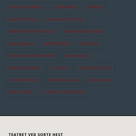
LANDET SOM IKKE ER
LOPPEMARKED
MAIREAD
Maria Vinterberg
Marienborg - NEJ TAK!
MENS VI VENTER PÅ GODOT
MINE FORÆLDRES TING
Niels Ellegaard
NOMINERINGER
Nyhedsbrev
SANDHED OG KONSEKVENS
Sarah Boberg
SHIRLEY VALENTINE
Tarok-Kort
TEATERKATALOGET
The Art Of Falling
THE FEMALE GAZE
Torben Toben
VIVA LA FRIDA
Z - MONICA ZETTERLUND
TEATRET VED SORTE HEST