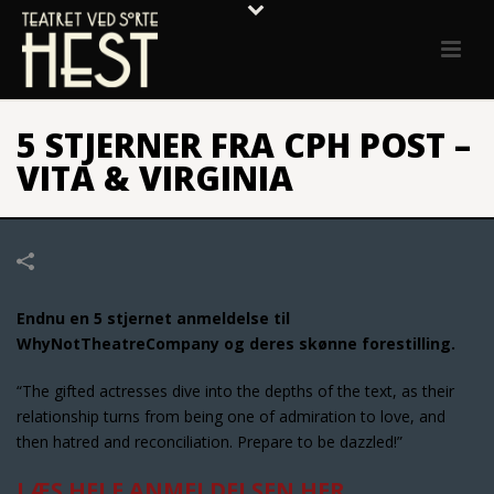
5 STJERNER FRA CPH POST –
VITA & VIRGINIA
Endnu en 5 stjernet anmeldelse til
WhyNotTheatreCompany og deres skønne forestilling.
“The gifted actresses dive into the depths of the text, as their
relationship turns from being one of admiration to love, and
then hatred and reconciliation. Prepare to be dazzled!”
LÆS HELE ANMELDELSEN HER