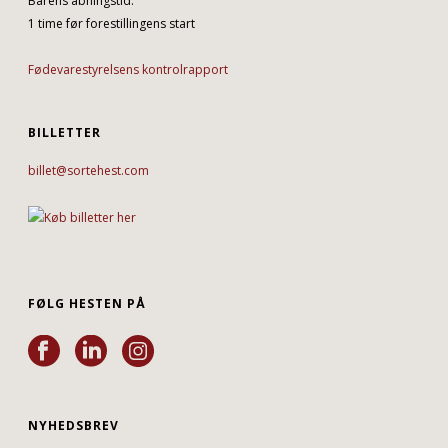
Barens åbningstid:
1 time før forestillingens start
Fødevarestyrelsens kontrolrapport
BILLETTER
billet@sortehest.com
FØLG HESTEN PÅ
NYHEDSBREV