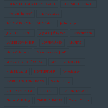
GODNATHISTORIER TIL NABOLAGET
HESTESTOLESELSKABET
Hitler On The Roof
HJERNEKASSEN
INDEN VI DØR SYNGER VI EN SANG
Jantedrengen
JEG HEDDER BENTE
Jeg Vil Også Kysses
Kussesumpen
LANDET SOM IKKE ER
LOPPEMARKED
MAIREAD
Maria Vinterberg
Marienborg - NEJ TAK!
MENS VI VENTER PÅ GODOT
MINE FORÆLDRES TING
Niels Ellegaard
NOMINERINGER
Nyhedsbrev
SANDHED OG KONSEKVENS
Sarah Boberg
SHIRLEY VALENTINE
Tarok-Kort
TEATERKATALOGET
The Art Of Falling
THE FEMALE GAZE
Torben Toben