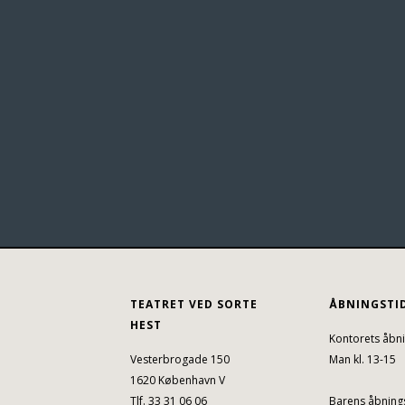
TEATRET VED SORTE
ÅBNINGSTI
HEST
Kontorets åbni
Vesterbrogade 150
Man kl. 13-15
1620 København V
Tlf. 33 31 06 06
Barens åbnings