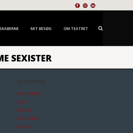
SKABERNE
MIT BESØG
OM TEATRET
E SEXISTER
KATEGORIER
Anmeldelser
Ferie
Festival
For-omtaler
Historie