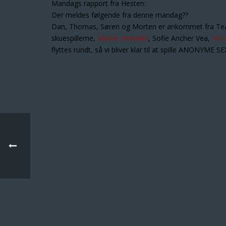
Mandags rapport fra Hesten:
Der meldes følgende fra denne mandag??
Dan, Thomas, Søren og Morten er ankommet fra Tea
skuespillerne,
Mikael Helmuth
, Sofie Ancher Vea,
And
flyttes rundt, så vi bliver klar til at spille ANONYME 