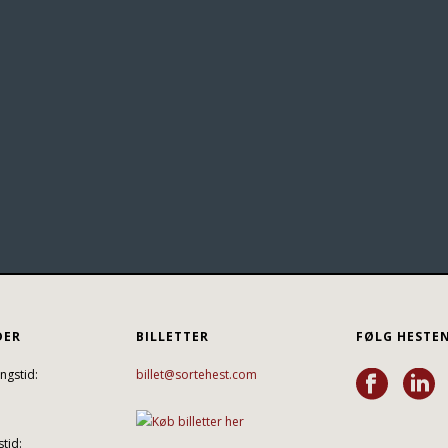
DER
BILLETTER
FØLG HESTE
ngstid:
billet@sortehest.com
tid: