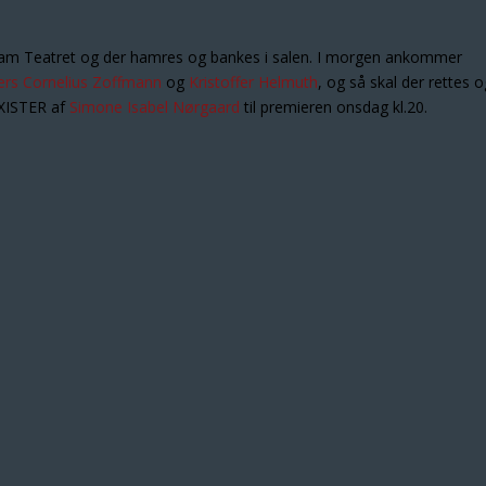
m Teatret og der hamres og bankes i salen. I morgen ankommer
ers Cornelius Zoffmann
og
Kristoffer Helmuth
, og så skal der rettes o
SEXISTER af
Simone Isabel Nørgaard
til premieren onsdag kl.20.