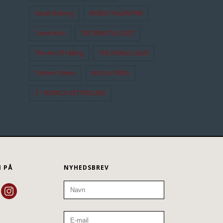
Sarah Boberg
SHIRLEY VALENTINE
Tarok-Kort
TEATERKATALOGET
The Art Of Falling
THE FEMALE GAZE
Torben Toben
VIVA LA FRIDA
Z - MONICA ZETTERLUND
N PÅ
NYHEDSBREV