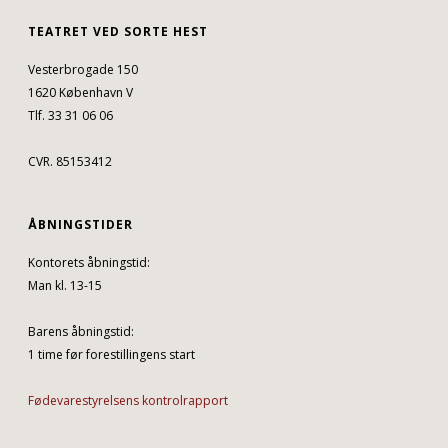
TEATRET VED SORTE HEST
Vesterbrogade 150
1620 København V
Tlf. 33 31 06 06
CVR. 85153412
ÅBNINGSTIDER
Kontorets åbningstid:
Man kl. 13-15
Barens åbningstid:
1 time før forestillingens start
Fødevarestyrelsens kontrolrapport