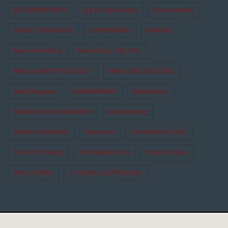
JEG HEDDER BENTE
Jeg Vil Også Kysses
Kussesumpen
LANDET SOM IKKE ER
LOPPEMARKED
MAIREAD
Maria Vinterberg
Marienborg - NEJ TAK!
MENS VI VENTER PÅ GODOT
MINE FORÆLDRES TING
Niels Ellegaard
NOMINERINGER
Nyhedsbrev
SANDHED OG KONSEKVENS
Sarah Boberg
SHIRLEY VALENTINE
Tarok-Kort
TEATERKATALOGET
The Art Of Falling
THE FEMALE GAZE
Torben Toben
VIVA LA FRIDA
Z - MONICA ZETTERLUND