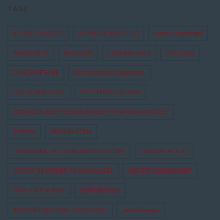
TAGS
ALTING ER NOGET
ALTING ER NOGET 2.0
Anette Støvelbæk
ANKOMSTEN
BEAUVOIR
CORONA-VIRUS
CPH Stage
DANCE WITH ME
Den Skaldede Sangerinde
DET ER SÅ DET NYE
DET FILMISKE SELSKAB
EDWARD ALBEES HVEM ER BANGE FOR VIRGINIA WOOLF?
Enetime
FRANKENSTEIN
FRØKEN SMILLAS FORNEMMELSE FOR SNE
GODNAT ALBERT
GODNATHISTORIER TIL NABOLAGET
HESTESTOLESELSKABET
Hitler On The Roof
HJERNEKASSEN
INDEN VI DØR SYNGER VI EN SANG
Jantedrengen