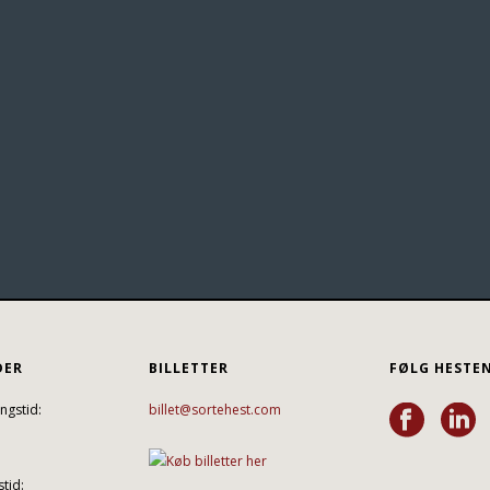
DER
BILLETTER
FØLG HESTE
ngstid:
billet@sortehest.com
tid: