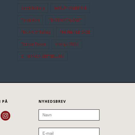
Sarah Boberg
SHIRLEY VALENTINE
Tarok-Kort
TEATERKATALOGET
The Art Of Falling
THE FEMALE GAZE
Torben Toben
VIVA LA FRIDA
Z - MONICA ZETTERLUND
N PÅ
NYHEDSBREV