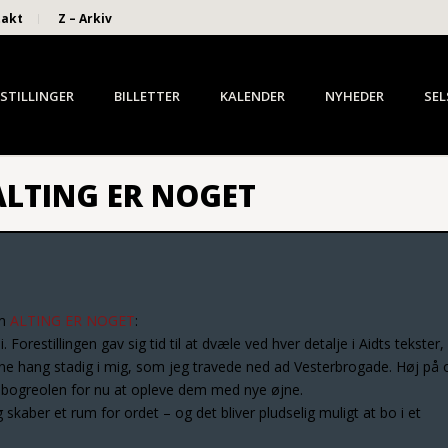
takt
Z – Arkiv
STILLINGER
BILLETTER
KALENDER
NYHEDER
SEL
ALTING ER NOGET
om
ALTING ER NOGET
:
. Forestillingen gav sig tid til at dvæle ved hver detalje i Aidts tekster,
dene hang stadig i mig, som jeg travede ned ad Vesterbrogade. Høj på 
ra bogreolen for nu at opleve dem med nye øjne.
skaber et rum for ordet – og det bliver pludselig muligt at bo i et