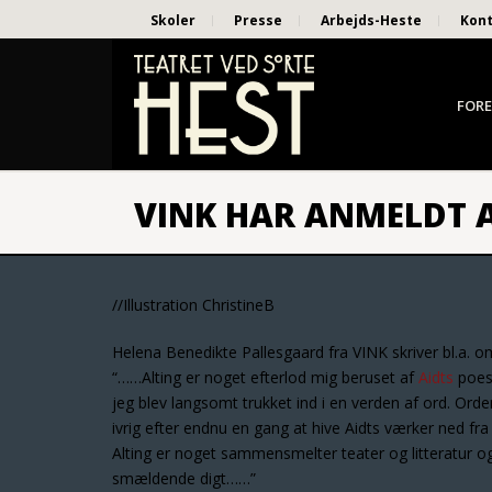
Skoler
Presse
Arbejds-Heste
Kon
FORE
VINK HAR ANMELDT 
//Illustration ChristineB
Helena Benedikte Pallesgaard fra VINK skriver bl.a. 
“……Alting er noget efterlod mig beruset af
Aidts
poesi
jeg blev langsomt trukket ind i en verden af ord. Or
ivrig efter endnu en gang at hive Aidts værker ned f
Alting er noget sammensmelter teater og litteratur og 
smældende digt……”