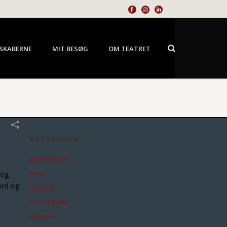
SKABERNE
MIT BESØG
OM TEATRET
KATEGORIER
Anmeldelser
Ferie
 og
ord og
Festival
For-omtaler
Historie