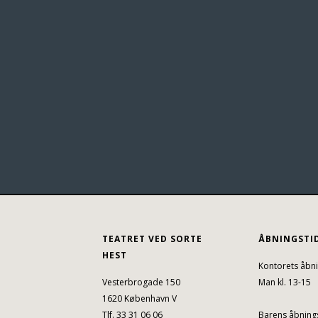
TEATRET VED SORTE
ÅBNINGSTI
HEST
Kontorets åbni
Vesterbrogade 150
Man kl. 13-15
1620 København V
Tlf. 33 31 06 06
Barens åbnings