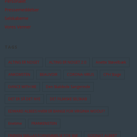
Personalet
Pressemeddelser
Selskaberne
Vores Venner
TAGS
ALTING ER NOGET
ALTING ER NOGET 2.0
Anette Støvelbæk
ANKOMSTEN
BEAUVOIR
CORONA-VIRUS
CPH Stage
DANCE WITH ME
Den Skaldede Sangerinde
DET ER SÅ DET NYE
DET FILMISKE SELSKAB
EDWARD ALBEES HVEM ER BANGE FOR VIRGINIA WOOLF?
Enetime
FRANKENSTEIN
FRØKEN SMILLAS FORNEMMELSE FOR SNE
GODNAT ALBERT