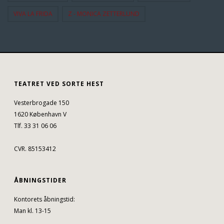
VIVA LA FRIDA
Z - MONICA ZETTERLUND
TEATRET VED SORTE HEST
Vesterbrogade 150
1620 København V
Tlf. 33 31 06 06
CVR. 85153412
ÅBNINGSTIDER
Kontorets åbningstid:
Man kl. 13-15