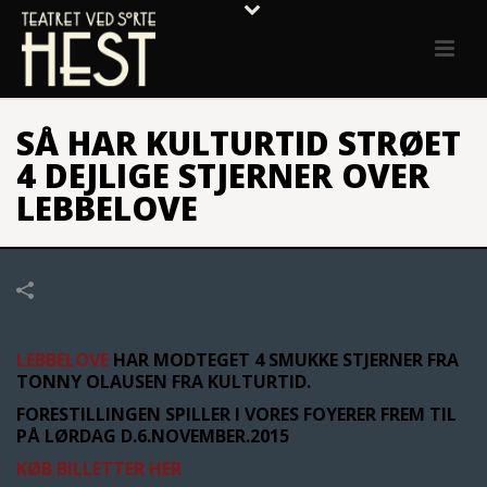
SÅ HAR KULTURTID STRØET
4 DEJLIGE STJERNER OVER
LEBBELOVE
LEBBELOVE
HAR MODTEGET 4 SMUKKE STJERNER FRA
TONNY OLAUSEN FRA KULTURTID.
FORESTILLINGEN SPILLER I VORES FOYERER FREM TIL
PÅ LØRDAG D.6.NOVEMBER.2015
KØB BILLETTER HER