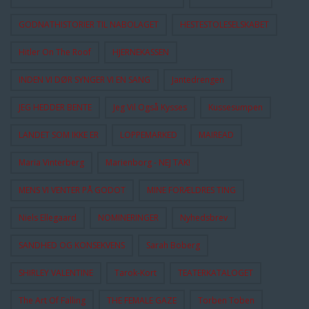
GODNATHISTORIER TIL NABOLAGET
HESTESTOLESELSKABET
Hitler On The Roof
HJERNEKASSEN
INDEN VI DØR SYNGER VI EN SANG
Jantedrengen
JEG HEDDER BENTE
Jeg Vil Også Kysses
Kussesumpen
LANDET SOM IKKE ER
LOPPEMARKED
MAIREAD
Maria Vinterberg
Marienborg - NEJ TAK!
MENS VI VENTER PÅ GODOT
MINE FORÆLDRES TING
Niels Ellegaard
NOMINERINGER
Nyhedsbrev
SANDHED OG KONSEKVENS
Sarah Boberg
SHIRLEY VALENTINE
Tarok-Kort
TEATERKATALOGET
The Art Of Falling
THE FEMALE GAZE
Torben Toben