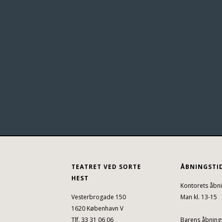
TEATRET VED SORTE
ÅBNINGSTI
HEST
Kontorets åbni
Vesterbrogade 150
Man kl. 13-15
1620 København V
Tlf. 33 31 06 06
Barens åbnings