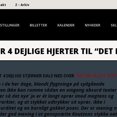
takt
Z – Arkiv
STILLINGER
BILLETTER
KALENDER
NYHEDER
SEL
R 4 DEJLIGE HJERTER TIL “DET
 4 DEJLIGE STJERNER DALE NED OVER
“DET ER SÅ DET NYE”
 i de her dage, blandt flygtninge på sydgående
sten ikke kan rumme sådan en omgang absurd teater
 er så det nye’ jo er ét langt oprør imod magtens og
rarkier, og at stykket udtrykker sit oprør, ikke i
surditet og en barnligt gakket poesi. Der er mening 
 der god mening i at genopsætte Knutzons stykke ne