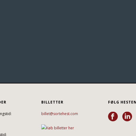
DER
BILLETTER
FØLG HESTE
ngstid:
billet@sortehest.com
tid: