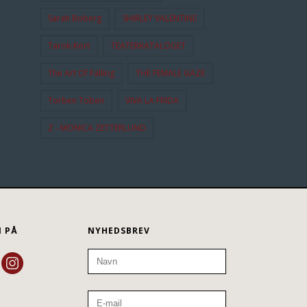
Sarah Boberg
SHIRLEY VALENTINE
Tarok-Kort
TEATERKATALOGET
The Art Of Falling
THE FEMALE GAZE
Torben Toben
VIVA LA FRIDA
Z - MONICA ZETTERLUND
N PÅ
NYHEDSBREV