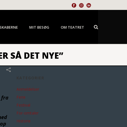
SKABERNE
MIT BESØG
OM TEATRET
 ER SÅ DET NYE”
KATEGORIER
Anmeldelser
 fra
Ferie
Festival
For-omtaler
med
Historie
top