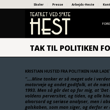
Skoler
Presse
Arbejds-Heste
Kon
FORE
TAK TIL POLITIKEN FO
KRISTIAN HUSTED FRA POLITIKEN HAR LADET
“….Mine tanker er så meget ude i verden
motorveje og andet godtfolk, at de næ
1993. Men så går det op for mig, at ’Det
voldens perversitet, og tiden, og alle hie
alvorsord og seriøse analyser, men i ab
galskaben, som man siger, og derfor er