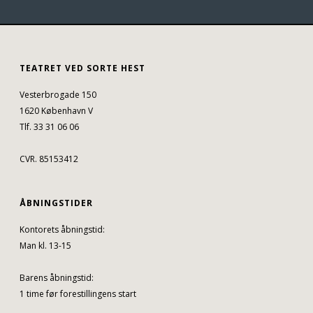
TEATRET VED SORTE HEST
Vesterbrogade 150
1620 København V
Tlf. 33 31 06 06
CVR. 85153412
ÅBNINGSTIDER
Kontorets åbningstid:
Man kl. 13-15
Barens åbningstid:
1 time før forestillingens start