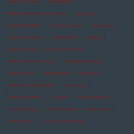
Hitler On The Roof
HJERNEKASSEN
INDEN VI DØR SYNGER VI EN SANG
Jantedrengen
JEG HEDDER BENTE
Jeg Vil Også Kysses
Kussesumpen
LANDET SOM IKKE ER
LOPPEMARKED
MAIREAD
Maria Vinterberg
Marienborg - NEJ TAK!
MENS VI VENTER PÅ GODOT
MINE FORÆLDRES TING
Niels Ellegaard
NOMINERINGER
Nyhedsbrev
SANDHED OG KONSEKVENS
Sarah Boberg
SHIRLEY VALENTINE
Tarok-Kort
TEATERKATALOGET
The Art Of Falling
THE FEMALE GAZE
Torben Toben
VIVA LA FRIDA
Z - MONICA ZETTERLUND