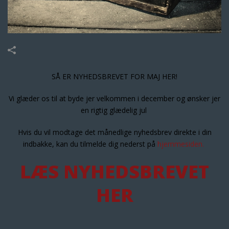
SÅ ER NYHEDSBREVET FOR MAJ HER!
Vi glæder os til at byde jer velkommen i december og ønsker jer
en rigtig glædelig jul
Hvis du vil modtage det månedlige nyhedsbrev direkte i din
indbakke, kan du tilmelde dig nederst på
hjemmesiden.
LÆS NYHEDSBREVET
HER