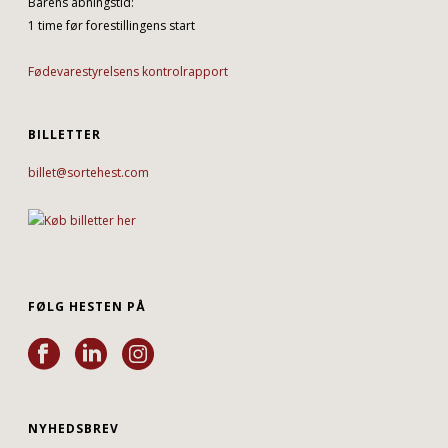
Barens åbningstid:
1 time før forestillingens start
Fødevarestyrelsens kontrolrapport
BILLETTER
billet@sortehest.com
FØLG HESTEN PÅ
NYHEDSBREV