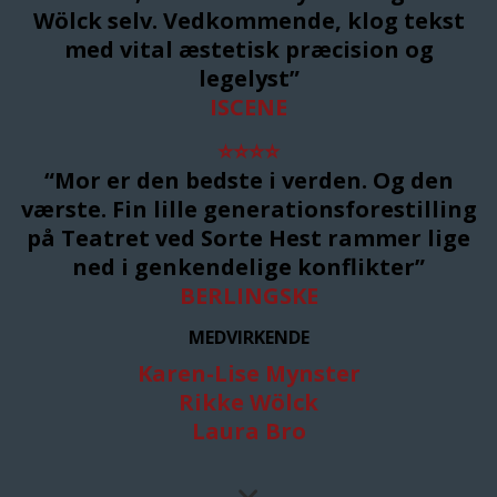
Wölck selv. Vedkommende, klog tekst
med vital æstetisk præcision og
legelyst
”
ISCENE
⭐
⭐
⭐
⭐
“Mor er den bedste i verden. Og den
værste. Fin lille generationsforestilling
på Teatret ved Sorte Hest rammer lige
ned i genkendelige konflikter”
BERLINGSKE
MEDVIRKENDE
Karen-Lise Mynster
Rikke Wölck
Laura Bro