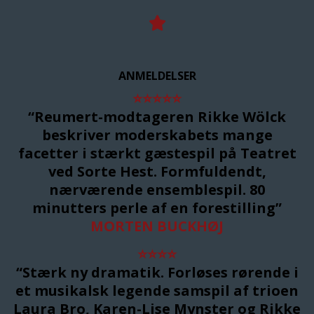
ANMELDELSER
⭐
⭐
⭐
⭐
⭐
“Reumert-modtageren Rikke Wölck
beskriver moderskabets mange
facetter i stærkt gæstespil på Teatret
ved Sorte Hest. Formfuldendt,
nærværende ensemblespil. 80
minutters perle af en forestilling”
MORTEN BUCKHØJ
⭐
⭐
⭐
⭐
“Stærk ny dramatik. F
orløses rørende i
et musikalsk legende samspil af trioen
Laura Bro, Karen-Lise Mynster og Rikke