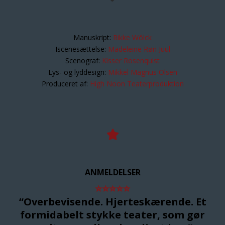
Manuskript:
Rikke Wölck
Iscenesættelse:
Madeleine Røn Juul
Scenograf:
Kisser Rosenquist
Lys- og lyddesign:
Mikkel Magnus Olsen
Produceret af:
High Noon Teaterproduktion
ANMELDELSER
⭐
⭐
⭐
⭐
⭐
“Overbevisende. Hjerteskærende. Et
formidabelt stykke teater, som gør