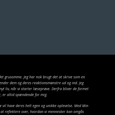
 det grusomme. Jeg har nok brugt det at skrive som en
eg kender dem og deres reaktionsmønstre ud og ind. Jeg
yt liv, når vi starter læseprøve. Derfra bliver de formet
år, er altid spændende for mig.
de vil have deres helt egen og unikke oplevelse. Med Min
il at reflektere over, hvordan vi mennesker kan omgås