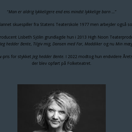
“
Man er aldrig lykkeligere end ens mindst lykkelige barn …
”
dannet skuespiller fra Statens Teaterskole 1977 men arbejder også s
ducent Lisbeth Sjölin grundlagde hun i 2013 High Noon Teaterproduk
Jeg hedder Bente
,
Tilgiv mig,
Dansen med Far,
Maddiker
og nu
Min mæg
pris for stykket
Jeg hedder Bente
. I 2022 modtog hun endvidere Åre
der blev opført på Folketeatret.