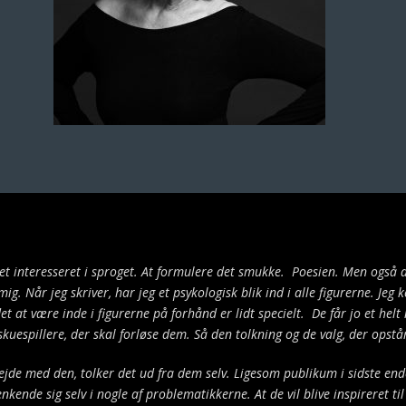
ret interesseret i sproget. At formulere det smukke. Poesien. Men også
i mig. Når jeg skriver, har jeg et psykologisk blik ind i alle figurerne. J
 at være inde i figurerne på forhånd er lidt specielt. De får jo et helt n
skuespillere, der skal forløse dem. Så den tolkning og de valg, der opst
bejde med den, tolker det ud fra dem selv. Ligesom publikum i sidste en
kende sig selv i nogle af problematikkerne. At de vil blive inspireret t