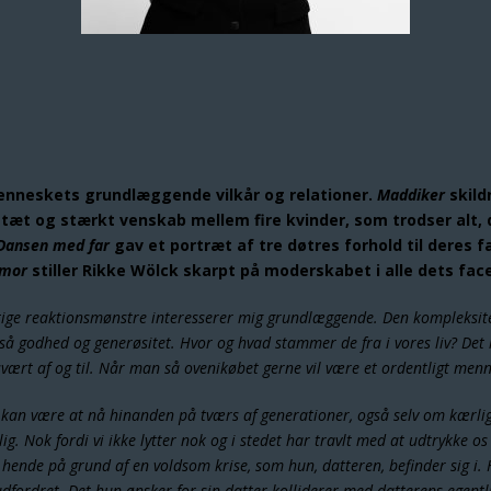
menneskets grundlæggende vilkår og relationer.
Maddiker
skild
tæt og stærkt venskab mellem fire kvinder, som trodser alt,
Dansen med far
gav et portræt af tre døtres forhold til deres 
mor
stiller Rikke Wölck skarpt på moderskabet i alle dets face
ige reaktionsmønstre interesserer mig grundlæggende. Den kompleksitet, 
å godhed og generøsitet. Hvor og hvad stammer de fra i vores liv? Det
svært af og til. Når man så ovenikøbet gerne vil være et ordentligt men
kan være at nå hinanden på tværs af generationer, også selv om kærli
g. Nok fordi vi ikke lytter nok og i stedet har travlt med at udtrykke 
hende på grund af en voldsom krise, som hun, datteren, befinder sig i
ordret. Det hun ønsker for sin datter kolliderer med datterens egentli