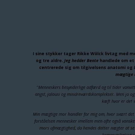
I sine stykker tager Rikke Wölck livtag med 
og tre aldre.
Jeg hedder Bente
handlede om et 
centrerede sig om tilgivelsens anatomi og
mægtige 
“
Menneskers besynderlige adfærd og til tider vanvitt
angst, jalousi og mindreværdskomplekser. Men jo ogs
kæft hvor er det 
Min mægtige mor handler for mig om, hvor svært det 
forståelsen mennesker imellem men ofte også vanskeli
mors afmægtighed, da hendes datter nægter at se 
kommunikation udf