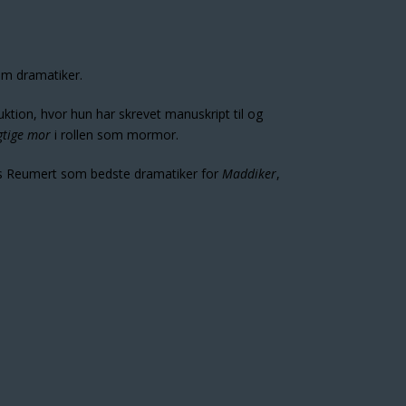
om dramatiker.
tion, hvor hun har skrevet manuskript til og
tige mor
i rollen som mormor.
ts Reumert som bedste dramatiker for
Maddiker
,