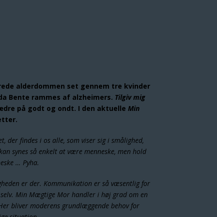
rede alderdommen set gennem tre kvinder
 da Bente rammes af alzheimers.
Tilgiv mig
fædre på godt og ondt. I den aktuelle
Min
tter.
der findes i os alle, som viser sig i smålighed,
 kan synes så enkelt at være menneske, men hold
neske … Pyha.
gheden er der. Kommunikation er så væsentlig for
os selv. Min Mægtige Mor handler i høj grad om en
. Her bliver moderens grundlæggende behov for
ge situation.