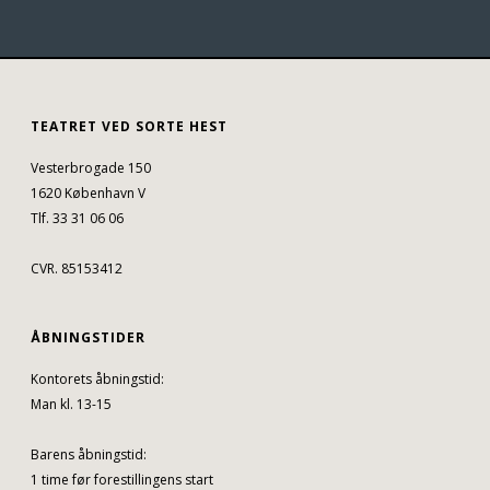
TEATRET VED SORTE HEST
Vesterbrogade 150
1620 København V
Tlf. 33 31 06 06
CVR. 85153412
ÅBNINGSTIDER
Kontorets åbningstid:
Man kl. 13-15
Barens åbningstid:
1 time før forestillingens start