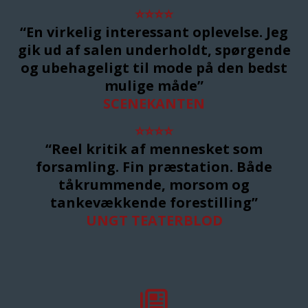
⭐
⭐
⭐
⭐
“En virkelig interessant oplevelse. Jeg
gik ud af salen underholdt, spørgende
og ubehageligt til mode på den bedst
mulige måde”
SCENEKANTEN
⭐
⭐
⭐
⭐
“Reel kritik af mennesket som
forsamling. Fin præstation. Både
tåkrummende, morsom og
tankevækkende forestilling”
UNGT TEATERBLOD