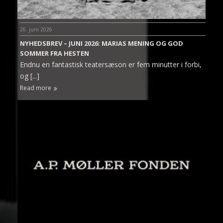
26. juni 2026
NYHEDSBREV – JUNI 2026: MARIAS MENING OG GOD
SOMMER FRA HESTEN
Endnu en fantastisk teatersæson er fem minutter i forbi,
og [...]
Read more