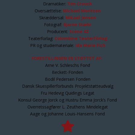
Dramatiker:
Tim Crouch
Oversættelse:
Michael Moritzen
Skræddersal:
Mikael Jensen
Fotograf:
Bjarne Stæhr
Producent:
Scene 42
Teaterforlag:
Colombine Teaterförlag
PR og studiemateriale:
Ida Marie Fich
FORESTILLINGEN ER STØTTET AF:
Arne V. Schleschs Fond
Beckett-Fonden
Bodil Pedersen Fonden
Dansk Skuespillerforbunds Projektstøtteudvalg
Fru Hedevig Quidings Legat
Konsul George Jorck og Hustru Emma Jorck’s Fond
Overretssagfører L. Zeuthens Mindelegat
Aage og Johanne Louis-Hansens Fond