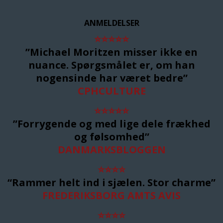
ANMELDELSER
⭐
⭐
⭐
⭐
⭐
”Michael Moritzen misser ikke en
nuance. Spørgsmålet er, om han
nogensinde har været bedre”
CPHCULTURE
⭐
⭐
⭐
⭐
⭐
”Forrygende og med lige dele frækhed
og følsomhed”
DANMARKSBLOGGEN
⭐
⭐
⭐
⭐
“Rammer helt ind i sjælen. Stor charme”
FREDERIKSBORG AMTS AVIS
⭐
⭐
⭐
⭐