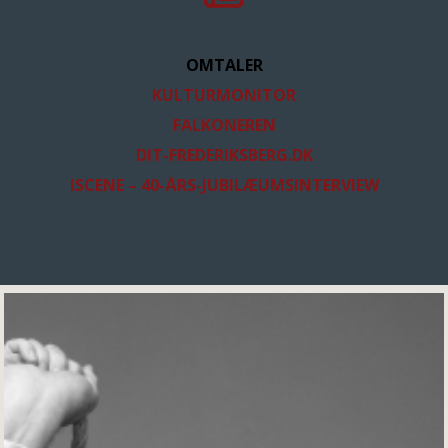
OMTALER
KULTURMONITOR
FALKONEREN
DIT-FREDERIKSBERG.DK
ISCENE – 40-ÅRS-JUBILÆUMSINTERVIEW