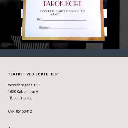
TEATRET VED SORTE HEST
Vesterbrogade 150
1620 København V
Tlf. 33 31 06 06
CVR. 85153412