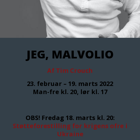
JEG, MALVOLIO
Af Tim Crouch
23. februar – 19. marts 2022
Man-fre kl. 20, lør kl. 17
OBS! Fredag 18. marts kl. 20:
Støtteforestilling for krigens ofre i
Ukraine