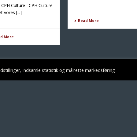
, CPH Culture CPH Culture
t vores [...]
Read More
ad More
stillinger, indsamle statistik og målrette markedsføring
DER
BILLETTER
FØLG HESTE
ngstid:
billet@sortehest.com