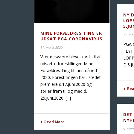
NY 
LOP
5.JU
MINE FORÆLDRES TING ER
11. ma
UDSAT PGA CORONAVIRUS
PGA 
11. marts 2020
FLYT
Vi er desværre blevet nødt til at
LOPP
udsætte forestillingen Mine
D.5.
Forældres Ting til juni måned
2020. Forestillingen har i stedet
premiere d.17.juni.2020 og
Re
spiller frem til og med d.
25.juni.2020. [...]
DET
NYH
Read More
9. mar