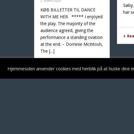
2. marts 2020
Søby
KØB BILLETTER TIL DANCE
har se
WITH ME HER ***** I enjoyed
the play. The majority of the
audience agreed, giving the
Re
performance a standing ovation
at the end. – Dominie McIntosh,
The [...]
Hjemmesiden anvender cookies med henblik på at huske dine ind
Read More
TEATRET VED SORTE
ÅBNINGSTI
HEST
Kontorets åbni
Vesterbrogade 150
Man kl. 13-15