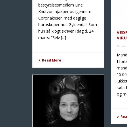
bestyrelsesmedlem Line
Knutzon hjælper os igennem
Coronakrisen med daglige
horoskoper hos Gyldendal! Som
hun så klogt skriver i dag d. 24.
VED
marts: “Selv [...]
VIRU
23. ma
Manda
Read More
I for
manda
15.00
lukke
købt b
og me
Re