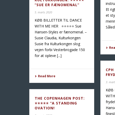
instr
“SUE ER FÆNOMENAL”
Et ri
5. marts 2020
et st
KØB BILLETTER TIL DANCE
menne
WITH ME HER ⭐️⭐️⭐️⭐️⭐️ Sue
Såled
Hansen-Styles er fænomenal. –
Susie Claudia, Kulturkongen
Susie fra Kulturkongen slog
Re
vejen forbi Vesterbrogade 150
for at opleve [...]
CPH 
FRY
Read More
3. mar
KØB 
WITH 
THE COPENHAGEN POST:
fryde
⭐️⭐️⭐️⭐️⭐️ “A STANDING
Hanse
OVATION!
fines