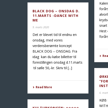
Kalen
forår
BLACK DOG – ONSDAG D.
alvor
11.MARTS -DANCE WITH
krydse
ME
snart
9. marts 2020
Hest 
Det er blevet tid til endnu en
forårs
onsdag, med vores
verdensberømte koncept
BLACK DOG – ONSDAG. Fra
Re
idag kan du købe billetter til
forestillingen onsdag d.11.marts
til sølle 50,-kr. Skriv til [...]
ØRK
“FO
INS
Read More
6. mar
KØB 
WITH
KULTURKONGEN: ⭐️⭐️⭐️⭐️⭐️