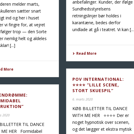
anbefalinger. Kunder, der ifølge
deren melder marts,
Sundhedsstyrelsens
skulleren sætter snart
retningslinjer bør holdes i
ligt ind og her i huset
karantæne, bedes derfor
r vi fingre for, at vejret
undlade at gå i teatret. Vi kan [...
 følger trop — den Sorte
er nemlig helt og aldeles
klar! [...]
Read More
ad More
POV INTERNATIONAL:
⭐️⭐️⭐️⭐️ “LILLE SCENE,
STORT SKUESPIL”
ENDRØMME:
6. marts 2020
RMIDABEL
TRUKTION”
KØB BILLETTER TIL DANCE
WITH ME HER ⭐️⭐️⭐️⭐️ Der er
ts 2020
noget hypnotisk over scenen,
BILLETTER TIL DANCE
og det lægger et ekstra mytisk
 ME HER Formidabel