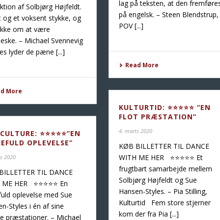
lag på teksten, at den fremføre
uktion af Solbjørg Højfeldt.
på engelsk. – Steen Blendstrup,
gt og et voksent stykke, og
POV [...]
ykke om at være
ske. – Michael Svennevig
es lyder de pæne [...]
Read More
ad More
KULTURTID: ⭐️⭐️⭐️⭐️⭐️ “EN
FLOT PRÆSTATION”
4. marts 2020
CULTURE: ⭐️⭐️⭐️⭐️⭐️”EN
DEFULD OPLEVELSE”
KØB BILLETTER TIL DANCE
WITH ME HER ⭐️⭐️⭐️⭐️⭐️ Et
ts 2020
frugtbart samarbejde mellem
BILLETTER TIL DANCE
Solbjørg Højfeldt og Sue
ME HER ⭐️⭐️⭐️⭐️⭐️ En
Hansen-Styles. – Pia Stilling,
fuld oplevelse med Sue
Kulturtid Fem store stjerner
n-Styles i én af sine
kom der fra Pia [...]
te præstationer. – Michael