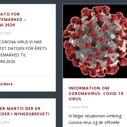
DATO FOR
PEMARKED –
NI.2020
rts 2020
CORONA VIRUS VI HAR
TET DATOEN FOR ÅRETS
EMARKED TIL
JUNI.2020.
ad More
INFORMATION OM
CORONAVIRUS. COVID 19
VIRUS
9. marts 2020
 ER MARTS! DER ER
EDER I NYHEDSBREVET!
Vi følger situationen omkring
corona-virus og de officielle
ts 2020