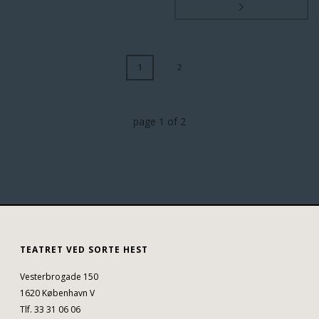
1
2
page
1
of
2
TEATRET VED SORTE HEST
Vesterbrogade 150
1620 København V
Tlf. 33 31 06 06