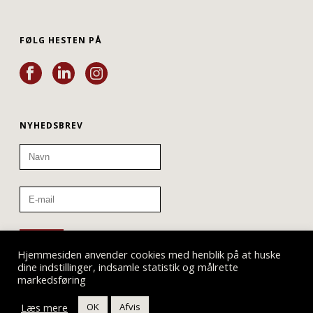
FØLG HESTEN PÅ
NYHEDSBREV
Hjemmesiden anvender cookies med henblik på at huske
dine indstillinger, indsamle statistik og målrette
markedsføring
Læs mere
OK
Afvis
Teatret ved Sorte Hest © 2019