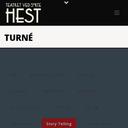
TURNÉ
All
En français 🇫🇷
Festival
Foyeren
Gæstespil
Hestespil
In English🇬🇧
På turné
Særligt
Selskaber
Story-Telling
Teater-salen