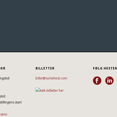
DER
BILLETTER
FØLG HESTE
ngstid:
billet@sortehest.com
tid:
tillingens start
lsens