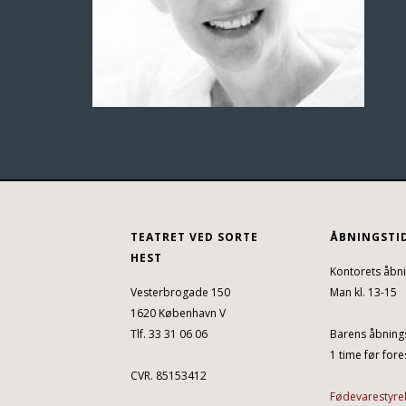
TEATRET VED SORTE
ÅBNINGSTI
HEST
Kontorets åbni
Vesterbrogade 150
Man kl. 13-15
1620 København V
Tlf. 33 31 06 06
Barens åbnings
1 time før fores
CVR. 85153412
Fødevarestyre