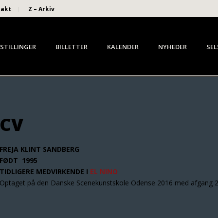
takt
Z – Arkiv
STILLINGER
BILLETTER
KALENDER
NYHEDER
SEL
CV
FREJA KLINT SANDBERG
FØDT 1995
TIDLIGERE MEDVIRKENDE I
EL NINO
Optaget på den Danske Scenekunstskole Odense 2016 med afgang 2