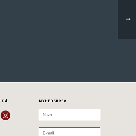
N PÅ
NYHEDSBREV