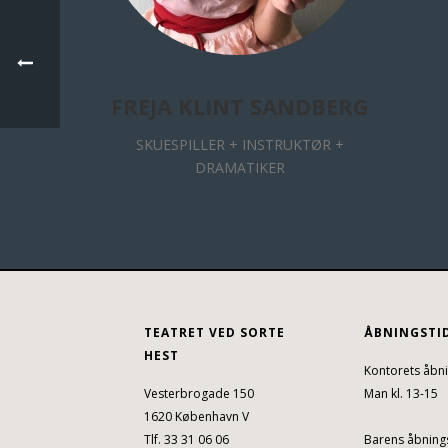
FREJA KLINT SANDBERG
SKUESPILLER + INSTRUKTØR +
DRAMATIKER
TEATRET VED SORTE
ÅBNINGSTI
HEST
Kontorets åbni
Vesterbrogade 150
Man kl. 13-15
1620 København V
Tlf. 33 31 06 06
Barens åbnings