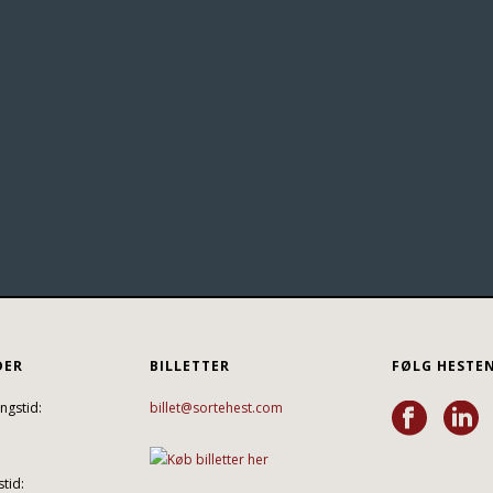
DER
BILLETTER
FØLG HESTE
ngstid:
billet@sortehest.com
tid: