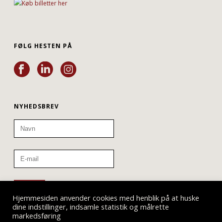
FØLG HESTEN PÅ
NYHEDSBREV
Hjemmesiden anvender cookies med henblik på at huske
dine indstillinger, indsamle statistik og målrette
markedsføring