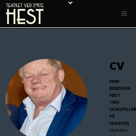
CV
FINN
BENDIXEN
FØDT
1950
SKUESPILLE
PÅ
SEANCEN
Mentalist,