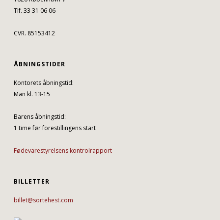
Tlf. 33 31 06 06
CVR. 85153412
ÅBNINGSTIDER
Kontorets åbningstid:
Man kl. 13-15
Barens åbningstid:
1 time før forestillingens start
Fødevarestyrelsens kontrolrapport
BILLETTER
billet@sortehest.com