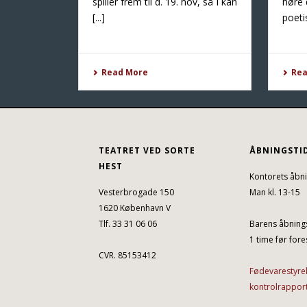
spiller frem til d. 19. nov, så I kan
høre 
[...]
poetis
Read More
Re
TEATRET VED SORTE
ÅBNINGSTI
HEST
Kontorets åbni
Vesterbrogade 150
Man kl. 13-15
1620 København V
Tlf. 33 31 06 06
Barens åbnings
1 time før fores
CVR. 85153412
Fødevarestyre
kontrolrappor