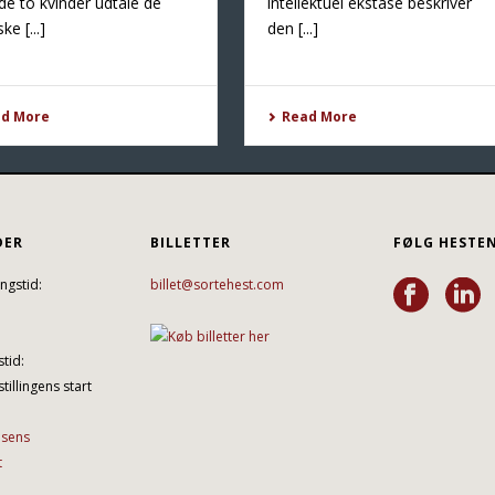
de to kvinder udtale de
intellektuel ekstase beskriver
ke [...]
den [...]
ad More
Read More
DER
BILLETTER
FØLG HESTE
ngstid:
billet@sortehest.com
tid:
tillingens start
lsens
t