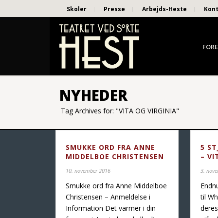
Skoler
Presse
Arbejds-Heste
Kon
FORE
NYHEDER
Tag Archives for: "VITA OG VIRGINIA"
SMUKKE ORD FRA ANNE
5 S
MIDDELBOE CHRISTENSEN
– VI
10. november 2016
3. nov
Smukke ord fra Anne Middelboe
Endnu
Christensen – Anmeldelse i
til 
Information Det varmer i din
deres