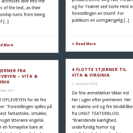
d actresses dive into the
og for Teatret ved Sorte Hest e
s of the text, as their
forestillingen en triumf. For
ionship turns from being
publikum en uomgængelig [...]
 [...]
Read More
ad More
4 FLOTTE STJERNER TIL
JERNER FRA
VITA & VIRGINIA
EVBYEN – VITA &
INIA
1. november 2016
ember 2011
De fine anmeldelser tikker ind
il OPLEVBYEN for de fire
her i ugen efter premieren. Her
er. “Forestillingen spilles på
er skønne ord og fire bloddråbe
est fantastiske, smukke,
fra UNGT TEATERBLOD.
oget litterære engelsk.
“Brændende kærlighed,
r en fornøjelse bare at
underfundig humor og