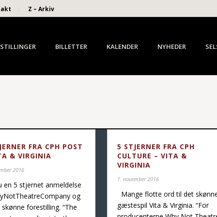
takt
Z – Arkiv
STILLINGER
BILLETTER
KALENDER
NYHEDER
SEL
TJERNER FRA CPH POST
5 STJERNER FRA CPH
TA & VIRGINIA
CULTURE – VITA &
VIRGINIA
ember 2016
1. november 2016
 en 5 stjernet anmeldelse
Mange flotte ord til det skønn
WhyNotTheatreCompany og
gæstespil Vita & Virginia. “For
 skønne forestilling. “The
producenterne Why Not Theatr