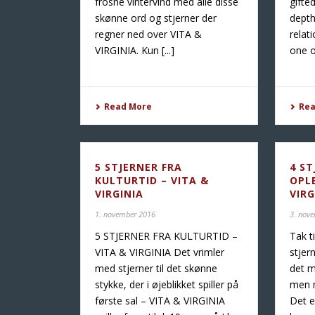
frosne vintervind med alle disse
gifte
skønne ord og stjerner der
depth
regner ned over VITA &
relat
VIRGINIA. Kun [...]
one of
Read More
Re
5 STJERNER FRA
4 ST
KULTURTID – VITA &
OPL
VIRGINIA
VIRG
1. november 2016
3. nov
5 STJERNER FRA KULTURTID –
Tak t
VITA & VIRGINIA Det vrimler
stjern
med stjerner til det skønne
det m
stykke, der i øjeblikket spiller på
men n
første sal – VITA & VIRGINIA
Det e