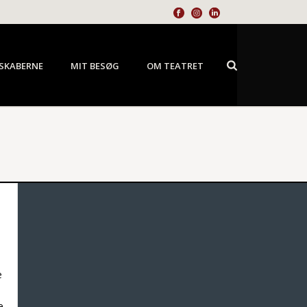
SKABERNE
MIT BESØG
OM TEATRET
e
e