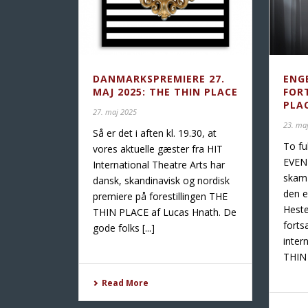
DANMARKSPREMIERE 27.
ENG
MAJ 2025: THE THIN PLACE
FOR
PLA
27. maj 2025
23. ma
Så er det i aften kl. 19.30, at
To fu
vores aktuelle gæster fra HIT
EVEN
International Theatre Arts har
skam 
dansk, skandinavisk og nordisk
den 
premiere på forestillingen THE
Heste
THIN PLACE af Lucas Hnath. De
forts
gode folks [...]
inter
THIN [
Read More