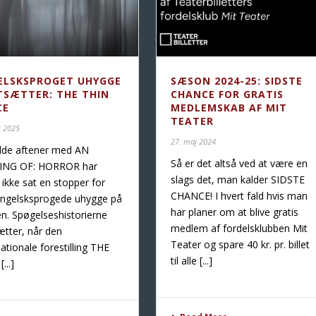
ELSKSPROGET UHYGGE
SÆSON 2024-25: SIDSTE
TSÆTTER: THE THIN
CHANCE FOR GRATIS
CE
MEDLEMSKAB AF MIT
TEATER
j 2025
27. maj 2024
lde aftener med AN
Så er det altså ved at være en
ING OF: HORROR har
slags det, man kalder SIDSTE
ikke sat en stopper for
CHANCE! I hvert fald hvis man
engelsksprogede uhygge på
har planer om at blive gratis
n. Spøgelseshistorierne
medlem af fordelsklubben Mit
ætter, når den
Teater og spare 40 kr. pr. billet
nationale forestilling THE
til alle [...]
...]