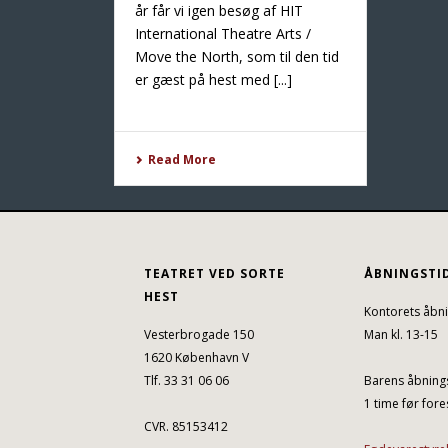
år får vi igen besøg af HIT
International Theatre Arts /
Move the North, som til den tid
er gæst på hest med [...]
Read More
TEATRET VED SORTE
ÅBNINGSTI
HEST
Kontorets åbni
Vesterbrogade 150
Man kl. 13-15
1620 København V
Tlf. 33 31 06 06
Barens åbnings
1 time før fores
CVR. 85153412