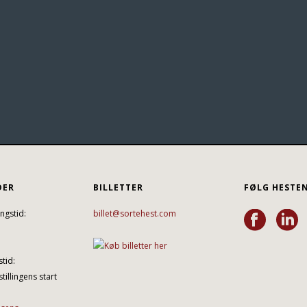
DER
BILLETTER
FØLG HESTE
ngstid:
billet@sortehest.com
tid:
tillingens start