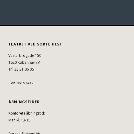
TEATRET VED SORTE HEST
Vesterbrogade 150
1620 København V
Tlf. 33 31 06 06
CVR. 85153412
ÅBNINGSTIDER
Kontorets åbningstid:
Man kl. 13-15
Barens åbningstid: