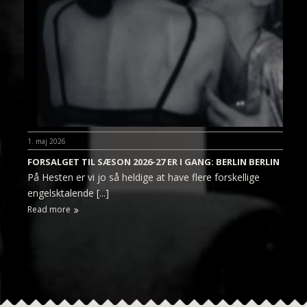
1. maj 2026
FORSALGET TIL SÆSON 2026-27 ER I GANG: BERLIN BERLIN
På Hesten er vi jo så heldige at have flere forskellige
engelsktalende [...]
Read more