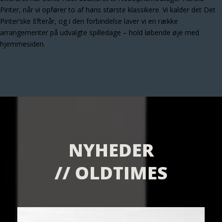
Pinter, når vi opfører to af hans største klassikere. Vi kalder det Det
Pinter’ske Efterår, og i den forbindelse laver vi en række
arrangementer på udvalgte spilledage – hold løbende øje med
hjemmesiden.
NYHEDER
// OLDTIMES