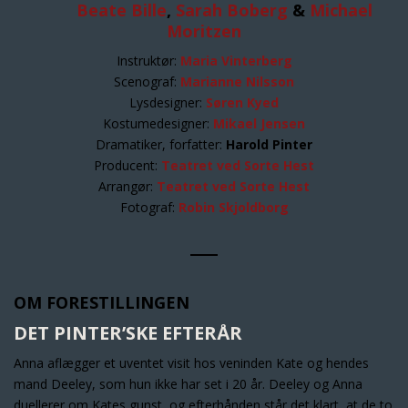
Beate Bille
,
Sarah Boberg
&
Michael
Moritzen
Instruktør:
Maria Vinterberg
Scenograf:
Marianne Nilsson
Lysdesigner:
Søren Kyed
Kostumedesigner:
Mikael Jensen
Dramatiker, forfatter:
Harold Pinter
Producent:
Teatret ved Sorte Hest
Arrangør:
Teatret ved Sorte Hest
Fotograf:
Robin Skjoldborg
OM FORESTILLINGEN
DET PINTER’SKE EFTERÅR
Anna aflægger et uventet visit hos veninden Kate og hendes
mand Deeley, som hun ikke har set i 20 år. Deeley og Anna
duellerer om Kates gunst, og efterhånden står det klart, at de to