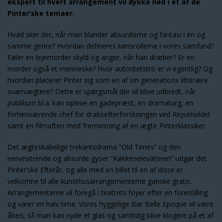
ekspert til hvert arrangement vil dykke ned i et af de
Pinter’ske temaer.
Hvad sker der, når man blander absurdisme og fantasi i én og
samme genre? Hvordan defineres kønsrollerne i vores samfund?
Føler en lejemorder skyld og anger, når han dræber? Er en
morder også et menneske? Hvor autoritetstro er vi egentlig? Og
hvordan placerer Pinter sig som en af sin generations litterære
sværvægtere? Dette er spørgsmål der vil blive udbredt, når
publikum bl.a. kan opleve en gadepræst, en dramaturg, en
forhenværende chef for drabsefterforskningen ved Rejseholdet
samt en filmaften med fremvisning af en ægte Pinterklassiker.
Det ægteskabelige trekantsdrama “Old Times” og den
nervesitrende og absurde gyser “Køkkenelevatoren” udgør det
Pinter’ske Efterår, og alle med en billet til en af disse er
velkomne til alle kunsthusarrangementerne ganske gratis.
Arrangementerne vil foregå i teatrets foyer efter en forestilling
og varer en halv time. Vores hyggelige Bar Belle Epoque vil være
åben, så man kan nyde et glas og samtidig blive klogere på et af