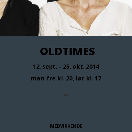
OLDTIMES
12. sept. – 25. okt. 2014
man-fre kl. 20, lør kl. 17
MEDVIRKENDE