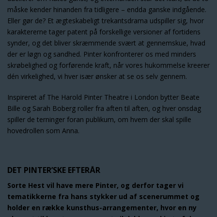
måske kender hinanden fra tidligere – endda ganske indgående.
Eller gør de? Et ægteskabeligt trekantsdrama udspiller sig, hvor
karaktererne tager patent på forskellige versioner af fortidens
synder, og det bliver skræmmende svært at gennemskue, hvad
der er løgn og sandhed. Pinter konfronterer os med minders
skrøbelighed og forførende kraft, når vores hukommelse kreerer
dén virkelighed, vi hver især ønsker at se os selv gennem.
Inspireret af The Harold Pinter Theatre i London bytter Beate
Bille og Sarah Boberg roller fra aften til aften, og hver onsdag
spiller de terninger foran publikum, om hvem der skal spille
hovedrollen som Anna.
DET PINTER’SKE EFTERÅR
Sorte Hest vil have mere Pinter, og derfor tager vi
tematikkerne fra hans stykker ud af scenerummet og
holder en række kunsthus-arrangementer, hvor en ny