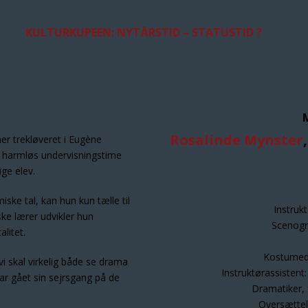
KULTURKUPEEN: NYTÅRSTID – STATUSTID ?
Rosalinde Mynster
r trekløveret i Eugène
e harmløs undervisningstime
ige elev.
iske tal, kan hun kun tælle til
Instrukt
ske lærer udvikler hun
Scenogr
litet.
Kostumed
 skal virkelig både se drama
Instruktørassistent
ar gået sin sejrsgang på de
Dramatiker, f
Oversættel