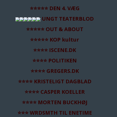
⭐️⭐️⭐️⭐️⭐️ DEN 4. VÆG
UNGT TEATERBLOD
⭐️⭐️⭐️⭐️⭐️ OUT & ABOUT
⭐️⭐️⭐️⭐️⭐️ KOP kultur
⭐️⭐️⭐️⭐️ ISCENE.DK
⭐️⭐️⭐️⭐️ POLITIKEN
⭐️⭐️⭐️⭐️ GREGERS.DK
⭐️⭐️⭐️⭐️ KRISTELIGT DAGBLAD
⭐️⭐️⭐️⭐️ CASPER KOELLER
⭐️⭐️⭐️⭐️ MORTEN BUCKHØJ
⭐️⭐️⭐️
WRDSMTH TIL ENETIME