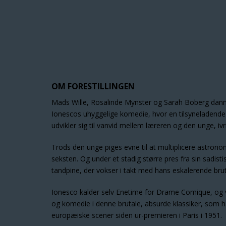
OM FORESTILLINGEN
Mads Wille, Rosalinde Mynster og Sarah Boberg danne
Ionescos uhyggelige komedie, hvor en tilsyneladend
udvikler sig til vanvid mellem læreren og den unge, ivr
Trods den unge piges evne til at multiplicere astronom
seksten. Og under et stadig større pres fra sin sadisti
tandpine, der vokser i takt med hans eskalerende bruta
Ionesco kalder selv Enetime for Drame Comique, og vi
og komedie i denne brutale, absurde klassiker, som h
europæiske scener siden ur-premieren i Paris i 1951.