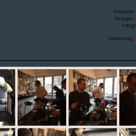
Producent:
Arrangør:
Fotogr
Teaterforlag: