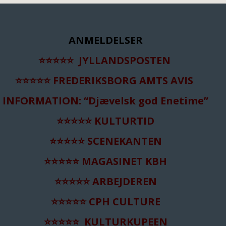
ANMELDELSER
⭐️⭐️⭐️⭐️⭐️
JYLLANDSPOSTEN
⭐️⭐️⭐️⭐️⭐️
FREDERIKSBORG AMTS AVIS
INFORMATION: “Djævelsk god Enetime”
⭐️⭐️⭐️⭐️⭐️ KULTURTID
⭐️⭐️⭐️⭐️⭐️ SCENEKANTEN
⭐️⭐️⭐️⭐️⭐️ MAGASINET KBH
⭐️⭐️⭐️⭐️⭐️ ARBEJDEREN
⭐️⭐️⭐️⭐️⭐️ CPH CULTURE
⭐️⭐️⭐️⭐️⭐️ KULTURKUPEEN