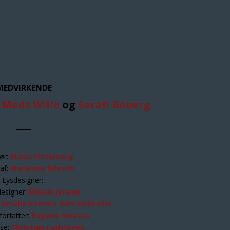
MEDVIRKENDE
,
Mads Wille
og
Sarah Boberg
ør:
Maria Vinterberg
af:
Marianne Nilsson
Lysdesigner:
esigner:
Mikael Jensen
:
Amalie Kamma Dahl Holleufer
orfatter:
Eugene Ionesco
se:
Christian Ludvigsen