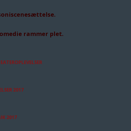
rsoniscenesættelse.
 komedie rammer plet.
TEATEROPLEVELSER
LSER 2017
IK 2017