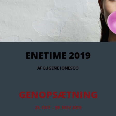
ENETIME 2019
AF EUGENE IONESCO
GENOPSÆTNING
25. OKT – 29. NOV 2019