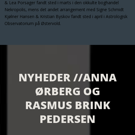
& Lea Porsager fandt sted i marts i den okkulte boghandel
Nekropolis, mens det andet arrangement med Signe Schmidt
Kjølner Hansen & Kristian Byskov fandt sted i april i Astrologisk
Observatorium på Østervold.
NYHEDER //ANNA
ØRBERG OG
RASMUS BRINK
PEDERSEN