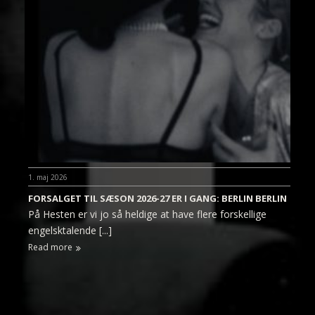
1. maj 2026
FORSALGET TIL SÆSON 2026-27 ER I GANG: BERLIN BERLIN
På Hesten er vi jo så heldige at have flere forskellige
engelsktalende [...]
Read more