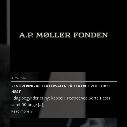
4. maj 2026
RENOVERING AF TEATERSALEN PÅ TEATRET VED SORTE
HEST
I dag begynder et nyt kapitel i Teatret ved Sorte Hests
snart 50-årige [...]
Read more