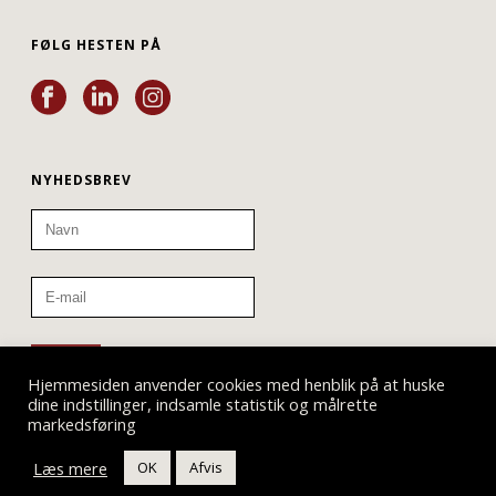
FØLG HESTEN PÅ
NYHEDSBREV
Hjemmesiden anvender cookies med henblik på at huske
dine indstillinger, indsamle statistik og målrette
markedsføring
Læs mere
OK
Afvis
Teatret ved Sorte Hest © 2019