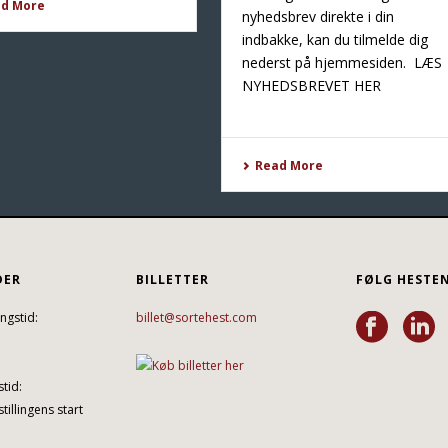
ad More
nyhedsbrev direkte i din
indbakke, kan du tilmelde dig
nederst på hjemmesiden. LÆS
NYHEDSBREVET HER
Read More
DER
BILLETTER
FØLG HESTE
ngstid:
billet@sortehest.com
tid:
tillingens start