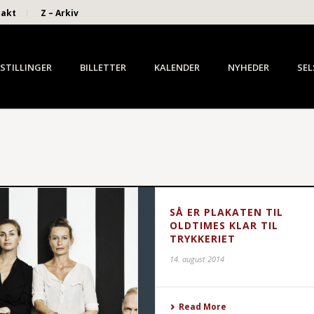
takt
Z – Arkiv
STILLINGER
BILLETTER
KALENDER
NYHEDER
SEL
SÅ ER PLAKATEN TIL
OLDTIMES KLAR TIL
TRYKKERIET
14. august 2014
Read More