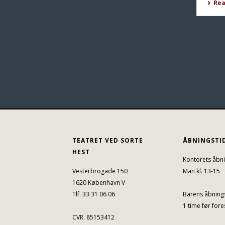
Re
TEATRET VED SORTE
ÅBNINGSTI
HEST
Kontorets åbni
Vesterbrogade 150
Man kl. 13-15
1620 København V
Tlf. 33 31 06 06
Barens åbnings
1 time før fores
CVR. 85153412