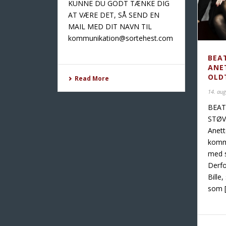
KUNNE DU GODT TÆNKE DIG
AT VÆRE DET, SÅ SEND EN
MAIL MED DIT NAVN TIL
kommunikation@sortehest.com
BEA
ANE
OLD
Read More
14. au
BEAT
STØV
Anett
komme
med 
Derfo
Bille,
som [.