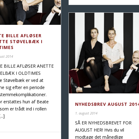
TE BILLE AFLØSER
TTE STØVELBÆK I
TIMES
gust 2014
E BILLE AFLØSER ANETTE
ELBÆK I OLDTIMES
e Støvelbæk er ved at
 sig efter en periode
stemmekomplikationer.
r erstattes hun af Beate
NYHEDSBREV AUGUST 201
 som er trådt ind i rollen
1. august 2014
..]
SÅ ER NYHEDSBREVET FOR
AUGUST HER! Hvis du vil
modtage det månedlige