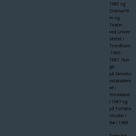
1985 og
Drama/Fil
m og
Teater
ved Univer
sitetet i
Trondheim
1985-
1987. Hun
gik
på Skriveku
nstakadem
iet i
Hordaland
i 1987 og
på Forfatte
rstudiet i
Bø i 1988.
Tone har