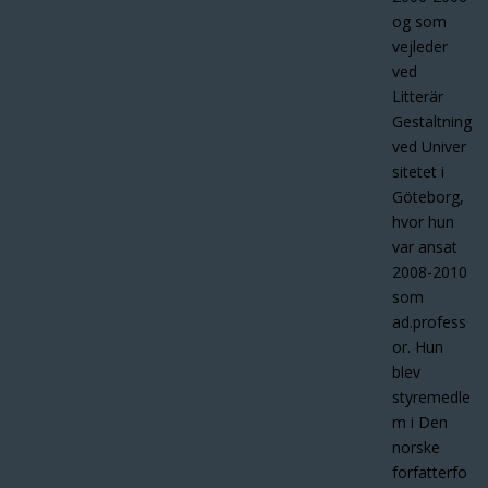
og som
vejleder
ved
Litterär
Gestaltning
ved Univer
sitetet i
Göteborg,
hvor hun
var ansat
2008-2010
som
ad.profess
or. Hun
blev
styremedle
m i Den
norske
forfatterfo