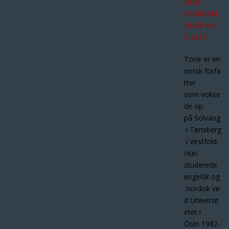
AND
PERFORM
ANCE Vol
3 2017
Tone er en
norsk forfa
tter
som vokse
de op
på Solvang
i Tønsberg
i Vestfold.
Hun
studerede
engelsk og
nordisk ve
d Universit
etet i
Oslo 1982-