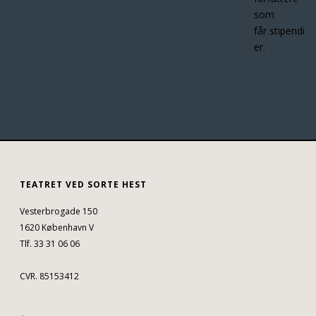
som
får stipendi
er.
TEATRET VED SORTE HEST
Vesterbrogade 150
1620 København V
Tlf. 33 31 06 06
CVR. 85153412