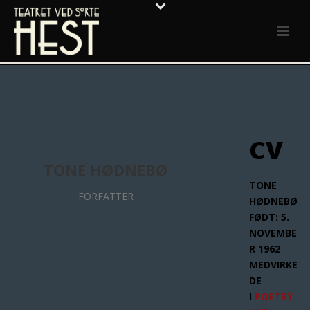
CV
TONE HØDNEBØ
TONE
FORFATTER
HØDNEBØ
FØDT: 5.
NOVEMBE
R 1962
MEDVIRKE
DE
I
POETRY