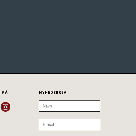
N PÅ
NYHEDSBREV