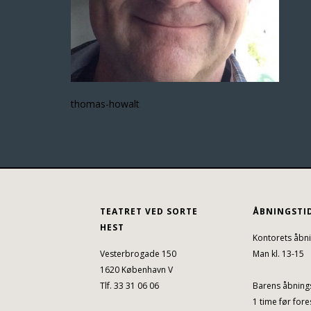
thomas-howalt
TEATRET VED SORTE
ÅBNINGSTI
HEST
Kontorets åbni
Vesterbrogade 150
Man kl. 13-15
1620 København V
Tlf. 33 31 06 06
Barens åbnings
1 time før fores