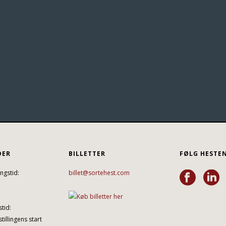
DER
BILLETTER
FØLG HESTE
ngstid:
billet@sortehest.com
tid:
tillingens start