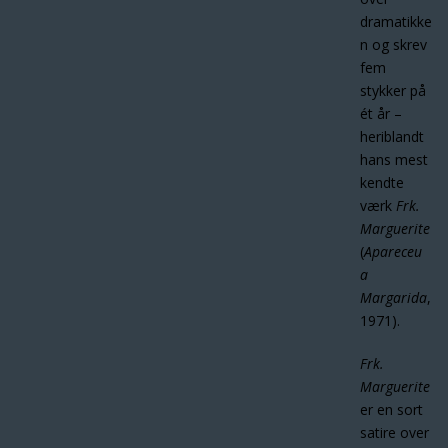
dramatikke
n og skrev
fem
stykker på
ét år –
heriblandt
hans mest
kendte
værk
Frk.
Marguerite
(
Apareceu
a
Margarida
,
1971).
Frk.
Marguerite
er en sort
satire over