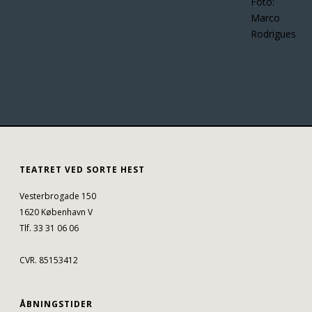
Foto:
Marco
Rodrigues
TEATRET VED SORTE HEST
Vesterbrogade 150
1620 København V
Tlf. 33 31 06 06
CVR. 85153412
ÅBNINGSTIDER