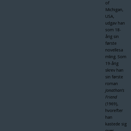
of
Michigan,
USA,
udgav han
som 18-
årig sin
første
novellesa
mling. Som
19-årig
skrev han
sin første
roman
Jonathan’s
Friend
(1969),
hvorefter
han
kastede sig
over