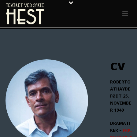
CV
ROBERTO
ATHAYDE
FØDT 25.
NOVEMBE
R 1949
DRAMATI
KER –
FRK.