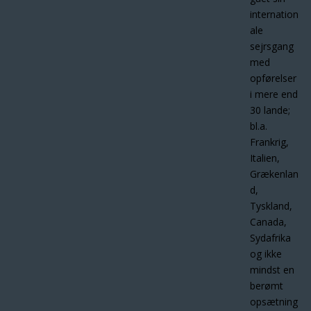
internation
ale
sejrsgang
med
opførelser
i mere end
30 lande;
bl.a.
Frankrig,
Italien,
Grækenlan
d,
Tyskland,
Canada,
Sydafrika
og ikke
mindst en
berømt
opsætning