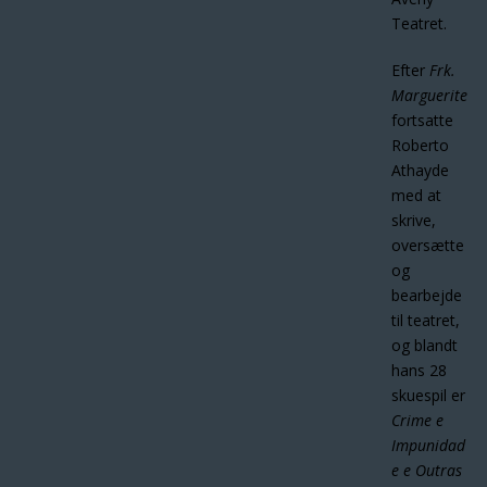
Teatret.
Efter
Frk.
Marguerite
fortsatte
Roberto
Athayde
med at
skrive,
oversætte
og
bearbejde
til teatret,
og blandt
hans 28
skuespil er
Crime e
Impunidad
e e Outras