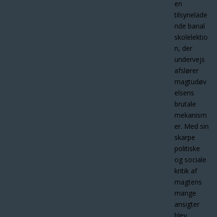
en
tilsynelade
nde banal
skolelektio
n, der
undervejs
afslører
magtudøv
elsens
brutale
mekanism
er. Med sin
skarpe
politiske
og sociale
kritik af
magtens
mange
ansigter
blev