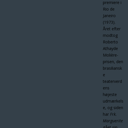
premiere i
Rio de
Janeiro
(1973).
Året efter
modtog
Roberto
Athayde
Molière-
prisen, den
brasiliansk
e
teaterverd
ens
højeste
udmærkels
e, og siden
har
Frk.
Marguerite
gået sin