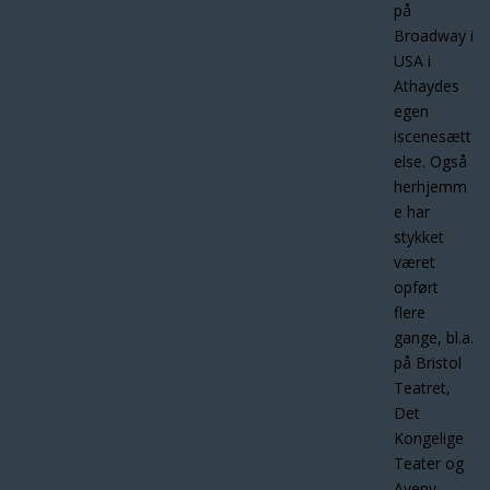
på
Broadway i
USA i
Athaydes
egen
iscenesætt
else. Også
herhjemm
e har
stykket
været
opført
flere
gange, bl.a.
på Bristol
Teatret,
Det
Kongelige
Teater og
Aveny