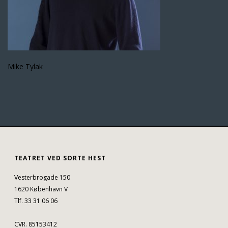
Mike Tylak
TEATRET VED SORTE HEST
Vesterbrogade 150
1620 København V
Tlf. 33 31 06 06
CVR. 85153412