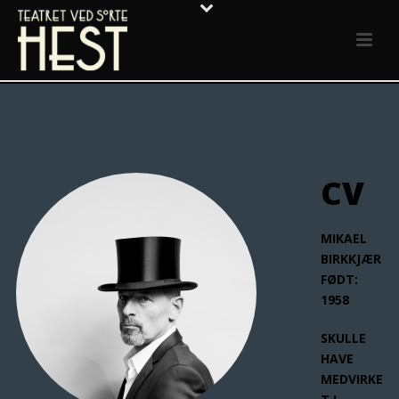
CV
MIKAEL
BIRKKJÆR
FØDT:
1958
SKULLE
HAVE
MEDVIRKE