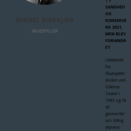
T I
SANDHED
OG
MIKAEL BIRKKJÆR
KONSEKVE
NS 2021,
SKUESPILLER
MEN BLEV
FORHINDR
ET
Uddannet
fra
Skuespiller
skolen ved
Odense
Teater i
1985 og fik
sit
gennembr
ud i Erling
Jepsens