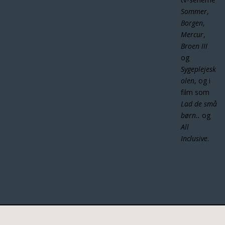
Sommer
,
Borgen
,
Mercur
,
Broen III
og
Sygeplejesk
olen
, og i
film som
Lad de små
børn..
og
All
Inclusive
.