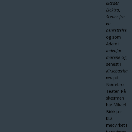
klæder
Elektra
,
Scener fra
en
henrettelse
og som
Adam i
Indenfor
murene
og
senest i
Kirsebærha
ven
på
Nørrebro
Teater. På
skærmen
har Mikael
Birkkjær
bl.a.
medvirket i
tv-serierne