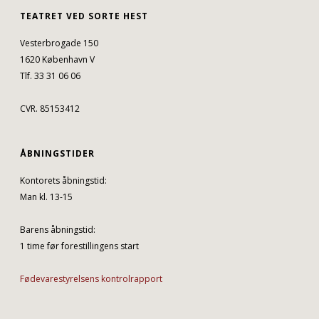
TEATRET VED SORTE HEST
Vesterbrogade 150
1620 København V
Tlf. 33 31 06 06
CVR. 85153412
ÅBNINGSTIDER
Kontorets åbningstid:
Man kl. 13-15
Barens åbningstid:
1 time før forestillingens start
Fødevarestyrelsens kontrolrapport