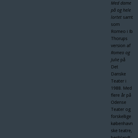
Med dame
på og hele
lortet
samt
som
Romeo i Ib
Thorups
version af
Romeo og
Julie
på
Det
Danske
Teater i
1988. Med
flere år på
Odense
Teater og
forskellige
københavn
ske teatre,
heriblandt