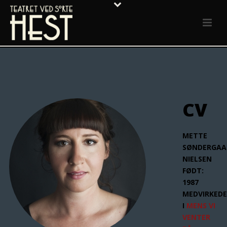
CV
METTE
SØNDERGAA
NIELSEN
FØDT:
1987
MEDVIRKEDE
I
MENS VI
VENTER