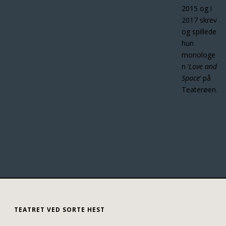
2015 og i
2017 skrev
og spillede
hun
monologe
n ‘
Love and
Space
‘ på
Teaterøen.
TEATRET VED SORTE HEST