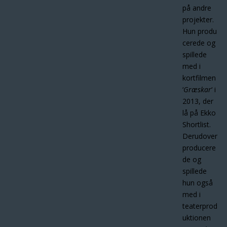
på andre
projekter.
Hun
produ
cerede og
spillede
med i
kortfilmen
‘
Græskar
‘ i
2013, der
lå på Ekko
Shortlist.
Derudover
producere
de og
spillede
hun også
med i
teaterprod
uktionen