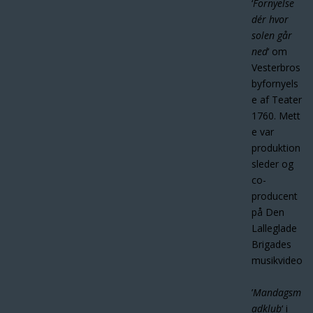
‘
Fornyelse
dér hvor
solen går
ned
‘ om
Vesterbros
byfornyels
e af Teater
1760.
Mett
e var
produktion
sleder og
co-
producent
på Den
Lalleglade
Brigades
musikvideo
’
Mandagsm
adklub
‘ i