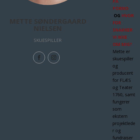
PÅ
PORNO
OG
HVOR
METTE SØNDERGAARD
FOR
NIELSEN
SNAKKER
VI IKKE
SKUESPILLER
OM MIG?
Mette er
skuespiller
og
producent
for FLÆS
og Teater
1760, samt
fungerer
som
ekstern
projektlede
r og
fundraiser