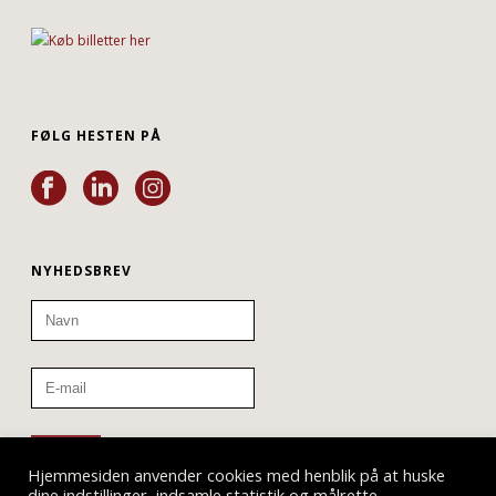
FØLG HESTEN PÅ
NYHEDSBREV
Hjemmesiden anvender cookies med henblik på at huske
dine indstillinger, indsamle statistik og målrette