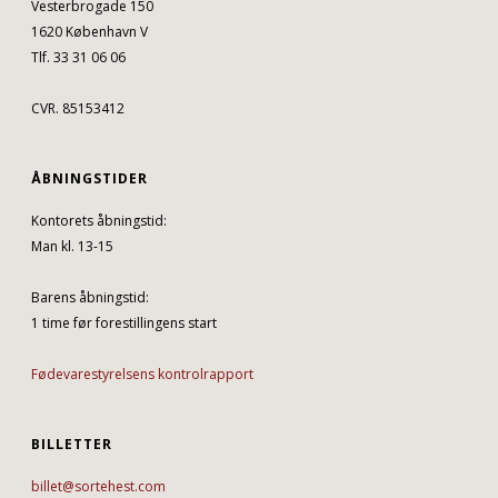
Vesterbrogade 150
1620 København V
Tlf. 33 31 06 06
CVR. 85153412
ÅBNINGSTIDER
Kontorets åbningstid:
Man kl. 13-15
Barens åbningstid:
1 time før forestillingens start
Fødevarestyrelsens kontrolrapport
BILLETTER
billet@sortehest.com