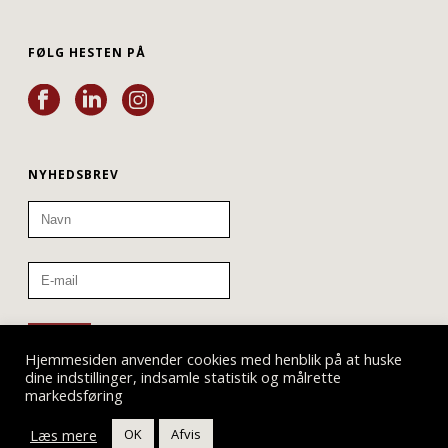
FØLG HESTEN PÅ
NYHEDSBREV
Hjemmesiden anvender cookies med henblik på at huske
dine indstillinger, indsamle statistik og målrette
markedsføring
Læs mere
OK
Afvis
Teatret ved Sorte Hest © 2019