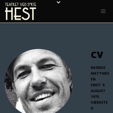
CV
RASMUS
MATTHIES
EN
FØDT: 9.
AUGUST
1970
VÆRKSTE
D