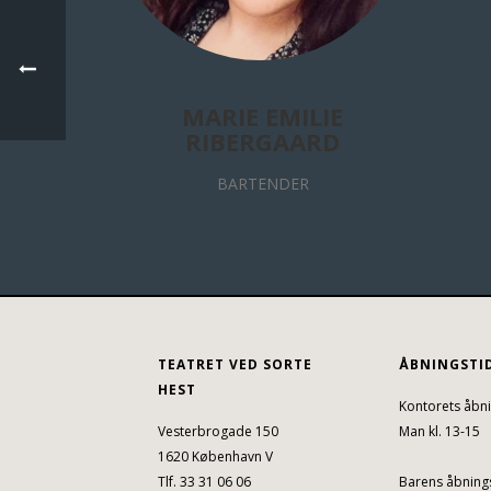
MARIE EMILIE
RIBERGAARD
BARTENDER
TEATRET VED SORTE
ÅBNINGSTI
HEST
Kontorets åbni
Vesterbrogade 150
Man kl. 13-15
1620 København V
Tlf. 33 31 06 06
Barens åbnings