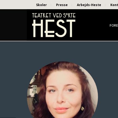
Skoler
Presse
Arbejds-Heste
Kon
FORE