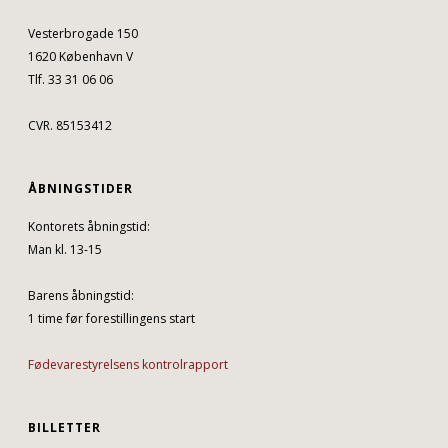
Vesterbrogade 150
1620 København V
Tlf. 33 31 06 06
CVR. 85153412
ÅBNINGSTIDER
Kontorets åbningstid:
Man kl. 13-15
Barens åbningstid:
1 time før forestillingens start
Fødevarestyrelsens kontrolrapport
BILLETTER