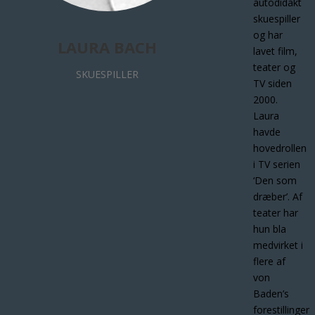
autodidakt
skuespiller
og har
LAURA BACH
lavet film,
teater og
SKUESPILLER
TV siden
2000.
Laura
havde
hovedrollen
i TV serien
‘Den som
dræber’. Af
teater har
hun bla
medvirket i
flere af
von
Baden’s
forestillinger