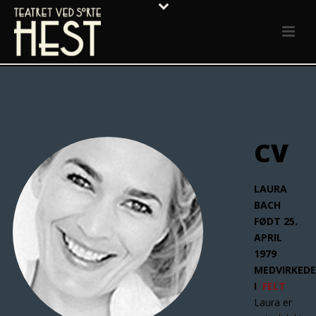
CV
LAURA
BACH
FØDT 25.
APRIL
1979
MEDVIRKEDE
I
FELT
Laura er