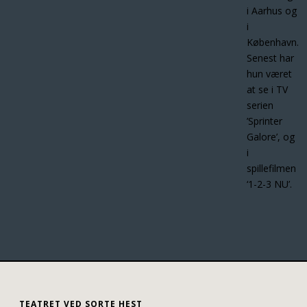
i Aarhus og
i
København.
Senest har
hun været
at se i TV
serien
’Sprinter
Galore’, og
i
spillefilmen
‘1-2-3 NU’.
TEATRET VED SORTE HEST