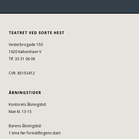
TEATRET VED SORTE HEST
Vesterbrogade 150
1620 København V
Tlf. 33 31 06 06
CVR. 85153412
ÅBNINGSTIDER
Kontorets åbningstid:
Man kl. 13-15
Barens åbningstid:
1 time før forestillingens start