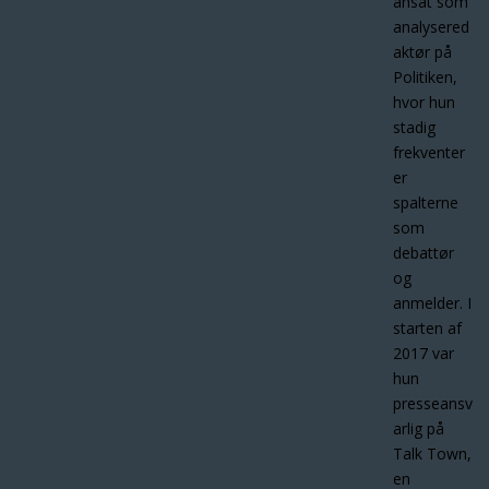
ansat som
analysered
aktør på
Politiken,
hvor hun
stadig
frekventer
er
spalterne
som
debattør
og
anmelder. I
starten af
2017 var
hun
presseansv
arlig på
Talk Town,
en