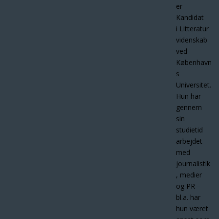
er
Kandidat
i Litteratur
videnskab
ved
København
s
Universitet.
Hun har
gennem
sin
studietid
arbejdet
med
journalistik
, medier
og PR –
bl.a. har
hun været