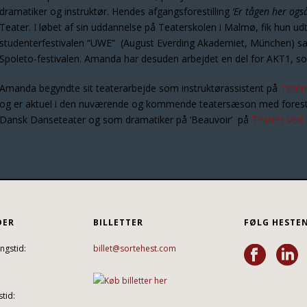
dramatiker og instruktør. Hendes afgangsforestilling
‘Er tågen her ogs
Teater. I løbet af sin uddannelse på Teaterskolen i Malmø, fik hun 
studenterfestivalen “UWE” (August Everding Akademiet, München) samt
Spoleto-festivalen. Amanda har desuden arbejdet en del for AKT1, s
Amanda begyndte sit teaterarbejde som instruktørassistent på
Teatr
og er aktuel i den nuværende og kommende teatersæson med forestill
Dansk Danseteater og som dramatiker på ‘Beauvoir’ på
Teatret ved 
DER
BILLETTER
FØLG HESTE
ngstid:
billet@sortehest.com
tid: