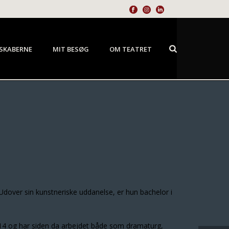
SKABERNE
MIT BESØG
OM TEATRET
Udover sin kunstneriske uddanelse, er hun bachelor i
014 og har siden da arbejdet både som dramaturg,