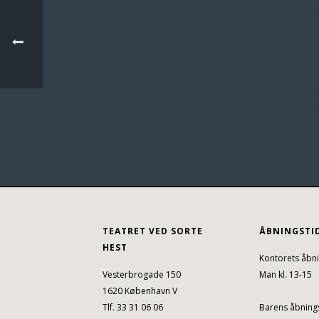
TEATRET VED SORTE
ÅBNINGSTI
HEST
Kontorets åbni
Vesterbrogade 150
Man kl. 13-15
1620 København V
Tlf. 33 31 06 06
Barens åbnings