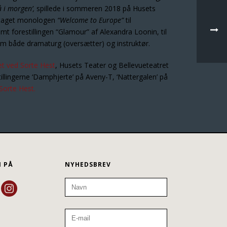
å i morgen’,
spillede i sommeren 2018 på Husets
udtaget monologen
“Welcome to Europe”
til
 forestillingen “Glamour” af Alexandra Loonin, til
om både dramaturg (oversætter) og instruktør.
et ved Sorte Hest
, Husets Teater og Bellevueteatret
ingerne ‘Damphjerte’ på Aveny-T, ‘Nattergalen’ på
Sorte Hest.
N PÅ
NYHEDSBREV