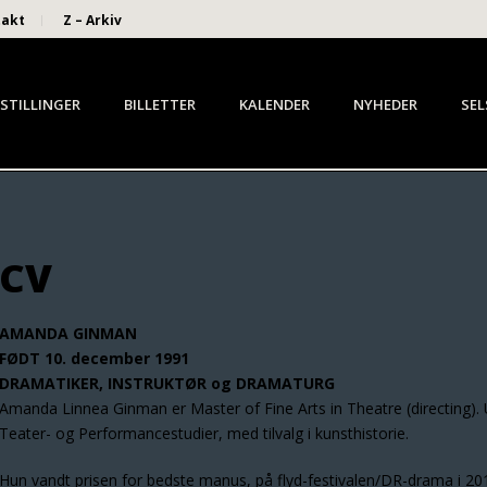
takt
Z – Arkiv
STILLINGER
BILLETTER
KALENDER
NYHEDER
SEL
CV
AMANDA GINMAN
FØDT 10. december 1991
DRAMATIKER, INSTRUKTØR og DRAMATURG
Amanda Linnea Ginman er Master of Fine Arts in Theatre (directing). 
Teater- og Performancestudier, med tilvalg i kunsthistorie.
Hun vandt prisen for bedste manus, på flyd-festivalen/DR-drama i 2