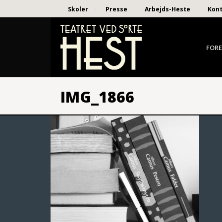
Skoler
Presse
Arbejds-Heste
Kon
FORE
IMG_1866