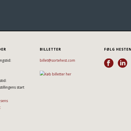
DER
BILLETTER
FØLG HESTE
ngstid:
billet@sortehest.com
tid:
tillingens start
lsens
t