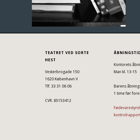
TEATRET VED SORTE
ÅBNINGSTI
HEST
Kontorets åbni
Vesterbrogade 150
Man kl. 13-15
1620 København V
Tlf. 33 31 06 06
Barens åbnings
1 time før fores
CVR. 85153412
Fødevarestyre
kontrolrappor