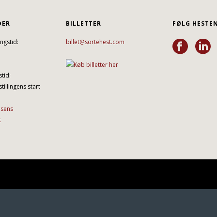
DER
BILLETTER
FØLG HESTE
ngstid:
billet@sortehest.com
tid:
tillingens start
lsens
t