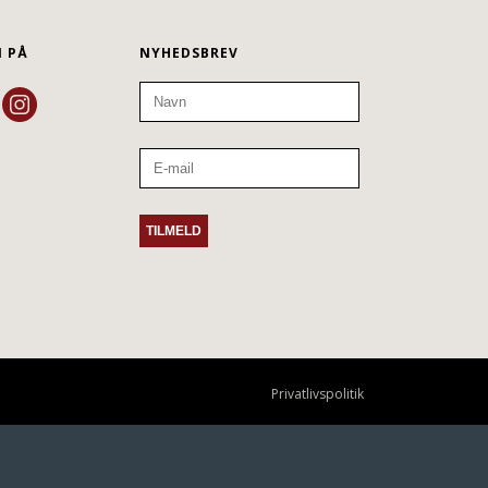
N PÅ
NYHEDSBREV
Privatlivspolitik