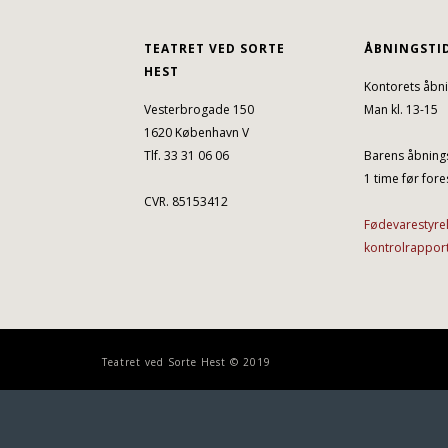
TEATRET VED SORTE
ÅBNINGSTI
HEST
Kontorets åbni
Vesterbrogade 150
Man kl. 13-15
1620 København V
Tlf. 33 31 06 06
Barens åbnings
1 time før fores
CVR. 85153412
Fødevarestyre
kontrolrappor
Teatret ved Sorte Hest © 2019