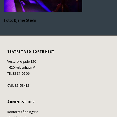
Foto: Bjarne Stæhr
TEATRET VED SORTE HEST
Vesterbrogade 150
1620 København V
Tlf. 33 31 06 06
CVR. 85153412
ÅBNINGSTIDER
Kontorets åbningstid: