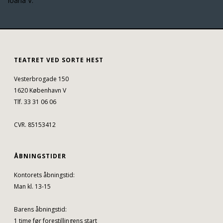
Ioana V.
TEATRET VED SORTE HEST
Vesterbrogade 150
1620 København V
Tlf. 33 31 06 06
CVR. 85153412
ÅBNINGSTIDER
Kontorets åbningstid:
Man kl. 13-15
Barens åbningstid:
1 time før forestillingens start