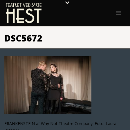
DSC5672
FRANKENSTEIN af Why Not Theatre Company. Foto: Laura