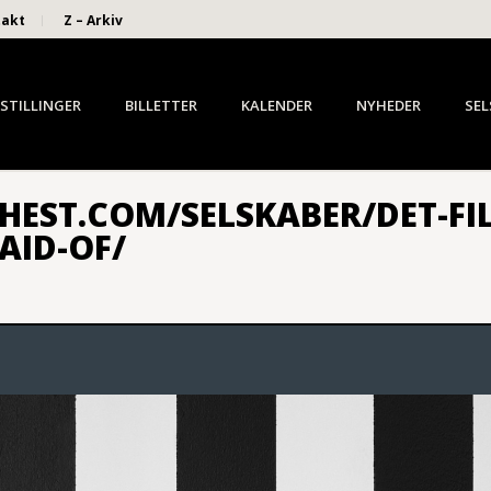
takt
Z – Arkiv
STILLINGER
BILLETTER
KALENDER
NYHEDER
SEL
EST.COM/SELSKABER/DET-FIL
AID-OF/