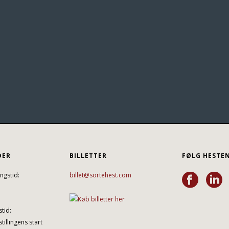
DER
BILLETTER
FØLG HESTE
ngstid:
billet@sortehest.com
tid:
tillingens start