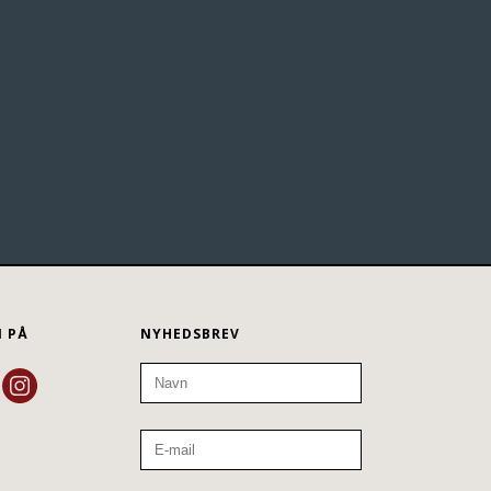
N PÅ
NYHEDSBREV