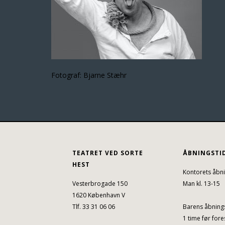
Fotograf: Bjarne Stæhr
TEATRET VED SORTE
ÅBNINGSTI
HEST
Kontorets åbni
Vesterbrogade 150
Man kl. 13-15
1620 København V
Tlf. 33 31 06 06
Barens åbnings
1 time før fores