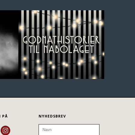
N PÅ
NYHEDSBREV