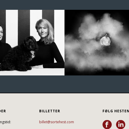
DER
BILLETTER
FØLG HESTE
ngstid:
billet@sortehest.com