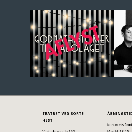
TEATRET VED SORTE
ÅBNINGSTI
HEST
Kontorets åbni
Vesterbrogade 150
Man kl. 13-15