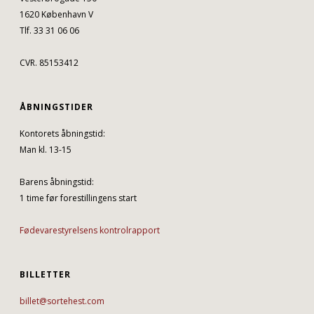
1620 København V
Tlf. 33 31 06 06
CVR. 85153412
ÅBNINGSTIDER
Kontorets åbningstid:
Man kl. 13-15
Barens åbningstid:
1 time før forestillingens start
Fødevarestyrelsens kontrolrapport
BILLETTER
billet@sortehest.com